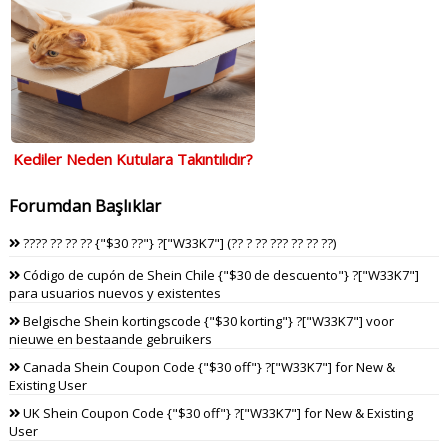
Kediler Neden Kutulara Takıntılıdır?
Forumdan Başlıklar
???? ?? ?? ?? {"$30 ??"} ?["W33K7"] (?? ? ?? ??? ?? ?? ??)
Código de cupón de Shein Chile {"$30 de descuento"} ?["W33K7"]
para usuarios nuevos y existentes
Belgische Shein kortingscode {"$30 korting"} ?["W33K7"] voor
nieuwe en bestaande gebruikers
Canada Shein Coupon Code {"$30 off"} ?["W33K7"] for New &
Existing User
UK Shein Coupon Code {"$30 off"} ?["W33K7"] for New & Existing
User