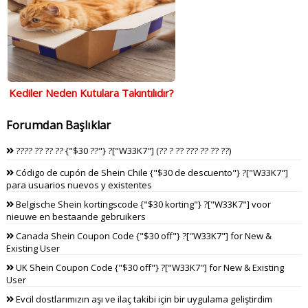
Kediler Neden Kutulara Takıntılıdır?
Forumdan Başlıklar
???? ?? ?? ?? {"$30 ??"} ?["W33K7"] (?? ? ?? ??? ?? ?? ??)
Código de cupón de Shein Chile {"$30 de descuento"} ?["W33K7"]
para usuarios nuevos y existentes
Belgische Shein kortingscode {"$30 korting"} ?["W33K7"] voor
nieuwe en bestaande gebruikers
Canada Shein Coupon Code {"$30 off"} ?["W33K7"] for New &
Existing User
UK Shein Coupon Code {"$30 off"} ?["W33K7"] for New & Existing
User
Evcil dostlarımızın aşı ve ilaç takibi için bir uygulama geliştirdim