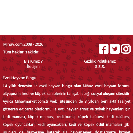
Mihav.com 2008 - 2026
Tüm hakları saklıdır.
Biz Kimiz ?
Gizlilik Politikamız
İletişim
S.S.S.
Evcil Hayvan Blogu
14 yıllık deneyim ile evcil hayvan blogu olan Mihav, evcil hayvan forumu
altyapısı ile kedi ve köpek sahiplerinin tanışabileceği sosyal oluşum sitesidir.
Ayrıca Mihavmarket.com.tr web sitesinden de 3 yıldan beri aktif faaliyet
gösteren e-ticaret platformu ile evcil hayvanlarınız ve sokak hayvanları için
kedi maması, köpek maması, kedi kumu, köpek kulübesi, kedi kulübesi,
köpek oyuncakları, kedi oyuncakları, kedi ve köpek ödül mamaları gibi
ürünleri de bünyesine katarak siz hayvansever dostlarımıza hizmet