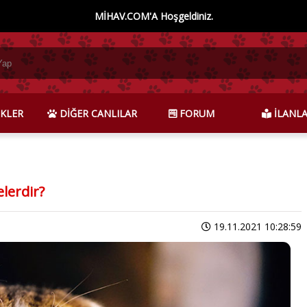
MİHAV.COM'A Hoşgeldiniz.
KLER
DİĞER CANLILAR
FORUM
İLANL
lerdir?
19.11.2021 10:28:59