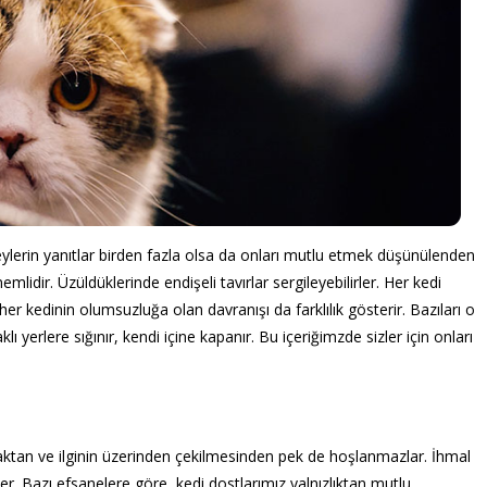
eylerin yanıtlar birden fazla olsa da onları mutlu etmek düşünülenden
lidir. Üzüldüklerinde endişeli tavırlar sergileyebilirler. Her kedi
r kedinin olumsuzluğa olan davranışı da farklılık gösterir. Bazıları o
lı yerlere sığınır, kendi içine kapanır. Bu içeriğimzde sizler için onları
maktan ve ilginin üzerinden çekilmesinden pek de hoşlanmazlar. İhmal
r. Bazı efsanelere göre, kedi dostlarımız yalnızlıktan mutlu