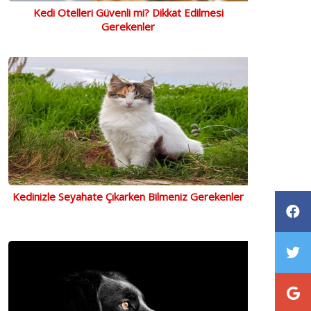
Kedi Otelleri Güvenli mi? Dikkat Edilmesi
Gerekenler
Kedinizle Seyahate Çıkarken Bilmeniz Gerekenler