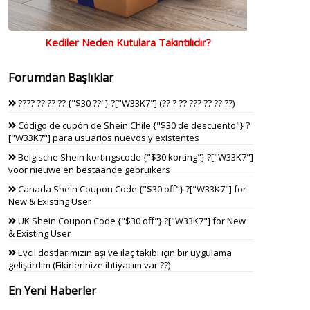
Kediler Neden Kutulara Takıntılıdır?
Forumdan Başlıklar
???? ?? ?? ?? {"$30 ??"} ?["W33K7"] (?? ? ?? ??? ?? ?? ??)
Código de cupón de Shein Chile {"$30 de descuento"} ?
["W33K7"] para usuarios nuevos y existentes
Belgische Shein kortingscode {"$30 korting"} ?["W33K7"]
voor nieuwe en bestaande gebruikers
Canada Shein Coupon Code {"$30 off"} ?["W33K7"] for
New & Existing User
UK Shein Coupon Code {"$30 off"} ?["W33K7"] for New
& Existing User
Evcil dostlarımızın aşı ve ilaç takibi için bir uygulama
geliştirdim (Fikirlerinize ihtiyacım var ??)
En Yeni Haberler