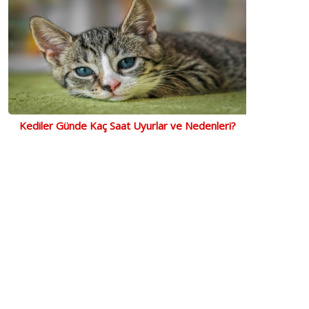
Kediler Günde Kaç Saat Uyurlar ve Nedenleri?
Loi Somonlu Yetişkin Kedi
REFLEX CARERelax Yarı
Purele
Maması 2 Kg
Kapalı Kedi Tuvaleti
Temiz