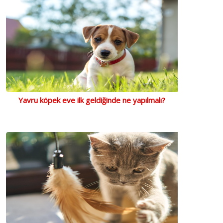
Yavru köpek eve ilk geldiğinde ne yapılmalı?