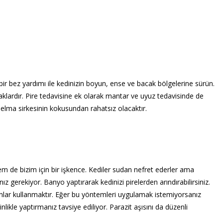
bir bez yardımı ile kedinizin boyun, ense ve bacak bölgelerine sürün.
aklardır. Pire tedavisine ek olarak mantar ve uyuz tedavisinde de
z elma sirkesinin kokusundan rahatsız olacaktır.
em de bizim için bir işkence. Kediler sudan nefret ederler ama
z gerekiyor. Banyo yaptırarak kedinizi pirelerden arındırabilirsiniz.
nlar kullanmaktır. Eğer bu yöntemleri uygulamak istemiyorsanız
likle yaptırmanız tavsiye ediliyor. Parazit aşısını da düzenli