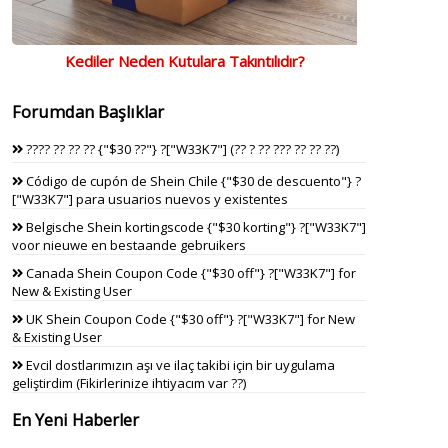
Kediler Neden Kutulara Takıntılıdır?
Forumdan Başlıklar
???? ?? ?? ?? {"$30 ??"} ?["W33K7"] (?? ? ?? ??? ?? ?? ??)
Código de cupón de Shein Chile {"$30 de descuento"} ?
["W33K7"] para usuarios nuevos y existentes
Belgische Shein kortingscode {"$30 korting"} ?["W33K7"]
voor nieuwe en bestaande gebruikers
Canada Shein Coupon Code {"$30 off"} ?["W33K7"] for
New & Existing User
UK Shein Coupon Code {"$30 off"} ?["W33K7"] for New
& Existing User
Evcil dostlarımızın aşı ve ilaç takibi için bir uygulama
geliştirdim (Fikirlerinize ihtiyacım var ??)
En Yeni Haberler