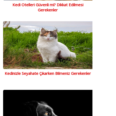
Kedi Otelleri Güvenli mi? Dikkat Edilmesi
Gerekenler
Kedinizle Seyahate Çıkarken Bilmeniz Gerekenler