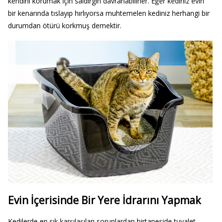
kendini korumak için saldırgın davranabilirler. Eğer kediniz evin
bir kenarında tıslayıp hırlıyorsa muhtemelen kediniz herhangi bir
durumdan ötürü korkmuş demektir.
Evin İçerisinde Bir Yere İdrarını Yapmak
Kedilerde en sık karşılaşılan sorunlardan birtaneside tuvalet