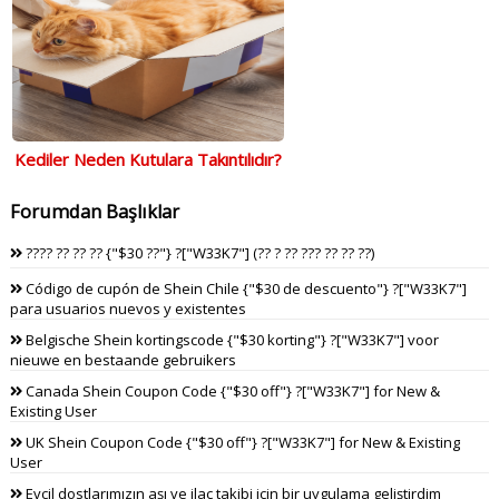
Kediler Neden Kutulara Takıntılıdır?
Forumdan Başlıklar
???? ?? ?? ?? {"$30 ??"} ?["W33K7"] (?? ? ?? ??? ?? ?? ??)
Código de cupón de Shein Chile {"$30 de descuento"} ?["W33K7"]
para usuarios nuevos y existentes
Belgische Shein kortingscode {"$30 korting"} ?["W33K7"] voor
nieuwe en bestaande gebruikers
Canada Shein Coupon Code {"$30 off"} ?["W33K7"] for New &
Existing User
UK Shein Coupon Code {"$30 off"} ?["W33K7"] for New & Existing
User
Evcil dostlarımızın aşı ve ilaç takibi için bir uygulama geliştirdim