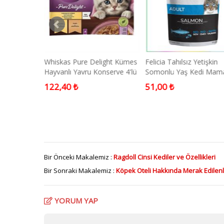
nleyici
Whiskas Pure Delight Kümes
Felicia Tahılsız Yetişkin
iyah
Hayvanlı Yavru Konserve 4'lü
Somonlu Yaş Kedi Mam
85 gram
122,40 ₺
51,00 ₺
Bir Önceki Makalemiz :
Ragdoll Cinsi Kediler ve Özellikleri
Bir Sonraki Makalemiz :
Köpek Oteli Hakkında Merak Edilen
YORUM YAP