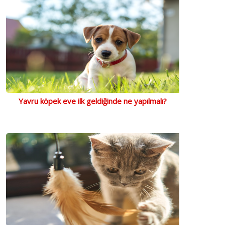
Yavru köpek eve ilk geldiğinde ne yapılmalı?