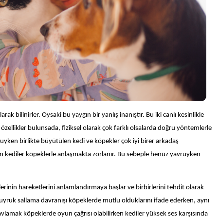
k bilinirler. Oysaki bu yaygın bir yanlış inanıştır. Bu iki canlı kesinlikle
 özellikler bulunsada, fiziksel olarak çok farklı olsalarda doğru yöntemlerle
yavruyken birlikte büyütülen kedi ve köpekler çok iyi birer arkadaş
tişkin kediler köpeklerle anlaşmakta zorlanır. Bu sebeple henüz yavruyken
rlerinin hareketlerini anlamlandırmaya başlar ve birbirlerini tehdit olarak
kuyruk sallama davranışı köpeklerde mutlu olduklarını ifade ederken, aynı
havlamak köpeklerde oyun çağrısı olabilirken kediler yüksek ses karşısında