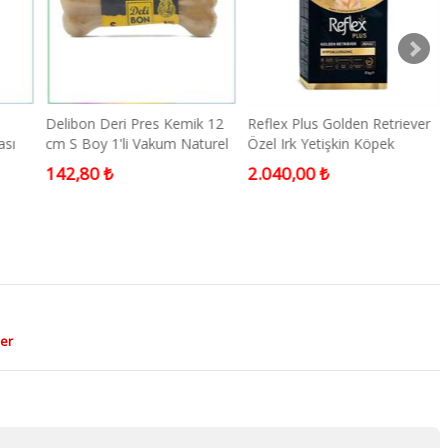
Delibon Deri Pres Kemik 12
Reflex Plus Golden Retriever
ası
cm S Boy 1'li Vakum Naturel
Özel Irk Yetişkin Köpek
Maması 8 kg
142,80 ₺
2.040,00 ₺
ler