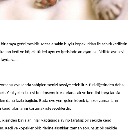
ir araya getirilmesidir. Mesela sakin huylu köpek ırkları ile sabırlı kedilerin
kıskanan kedi ve köpek türleri aynı ev içerisinde anlaşamaz. Birlikte aynı evi
 fayda var.
yorsanız aynı anda sahiplenmenizi tavsiye edebiliriz. Biri diğerinden daha
ecek. Yeni gelen ise evi benimsemekte zorlanacak ve kendini karşı tarafa
en daha fazla bağlıdır. Buda eve yeni gelen köpek için zor zamanların
i kendi alanlarını korumak isteyeceklerdir.
isinden biri alan ihlali yaptığında ayırıp tarafsız bir şekilde kendi
. Kedi ve köpekler birbirlerine alıştıkları zaman sorunsuz bir şekilde