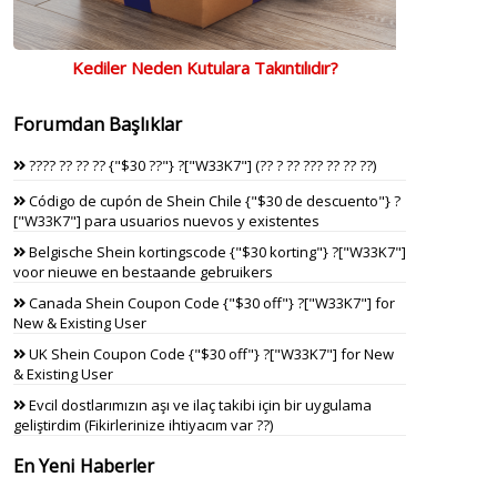
Kediler Neden Kutulara Takıntılıdır?
Forumdan Başlıklar
???? ?? ?? ?? {"$30 ??"} ?["W33K7"] (?? ? ?? ??? ?? ?? ??)
Código de cupón de Shein Chile {"$30 de descuento"} ?
["W33K7"] para usuarios nuevos y existentes
Belgische Shein kortingscode {"$30 korting"} ?["W33K7"]
voor nieuwe en bestaande gebruikers
Canada Shein Coupon Code {"$30 off"} ?["W33K7"] for
New & Existing User
UK Shein Coupon Code {"$30 off"} ?["W33K7"] for New
& Existing User
Evcil dostlarımızın aşı ve ilaç takibi için bir uygulama
geliştirdim (Fikirlerinize ihtiyacım var ??)
En Yeni Haberler