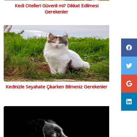
Kedi Otelleri Güvenli mi? Dikkat Edilmesi
Gerekenler
Kedinizle Seyahate Çıkarken Bilmeniz Gerekenler