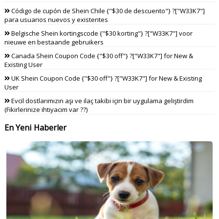
Código de cupón de Shein Chile {"$30 de descuento"} ?["W33K7"]
para usuarios nuevos y existentes
Belgische Shein kortingscode {"$30 korting"} ?["W33K7"] voor
nieuwe en bestaande gebruikers
Canada Shein Coupon Code {"$30 off"} ?["W33K7"] for New &
Existing User
UK Shein Coupon Code {"$30 off"} ?["W33K7"] for New & Existing
User
Evcil dostlarımızın aşı ve ilaç takibi için bir uygulama geliştirdim
(Fikirlerinize ihtiyacım var ??)
En Yeni Haberler