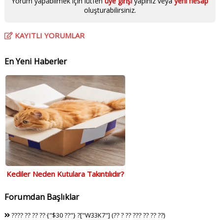
Yorum yapabilmek için lütfen
üye girişi
yapınız veya
yeni hesap
oluşturabilirsiniz.
KAYITLI YORUMLAR
En Yeni Haberler
Kediler Neden Kutulara Takıntılıdır?
Forumdan Başlıklar
???? ?? ?? ?? {"$30 ??"} ?["W33K7"] (?? ? ?? ??? ?? ?? ??)