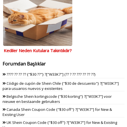
Kediler Neden Kutulara Takıntılıdır?
Forumdan Başlıklar
???? ?? ?? ?? {"$30 ??"} ?["W33K7"] (?? ? ?? ??? ?? ?? ??)
Código de cupón de Shein Chile {"$30 de descuento"} ?["W33K7"]
para usuarios nuevos y existentes
Belgische Shein kortingscode {"$30 korting"} ?["W33K7"] voor
nieuwe en bestaande gebruikers
Canada Shein Coupon Code {"$30 off"} ?["W33K7"] for New &
Existing User
UK Shein Coupon Code {"$30 off"} ?["W33K7"] for New & Existing