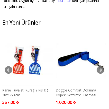
olacaktır. Uygun fiyat ve kalitesiyle
buradan
kedi şampuanına
ulaşabilirsiniz.
En Yeni Ürünler
Karlıe Tuvaleti Küreği ( Pislik )
Doggie Comfort Dokuma
28x12x4cm
Köpek Gezdirme Tasması
Medium Mavi 3x100 Cm
357,00 ₺
1.020,00 ₺