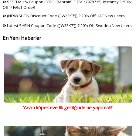
$?? TEMU°» Coupon CODE [Bahrain] ? |"alc797871"| Instantly ?"50%
Off"? FiRsT OrdeR
(NEW) SHEIN Discount Code {['W33K7']} ? 20% Off UAE New Users
Latest SHEIN Coupon Code {['W33K7']} ? 20% Off Sweden New Users
En Yeni Haberler
Yavru köpek eve ilk geldiğinde ne yapılmalı?