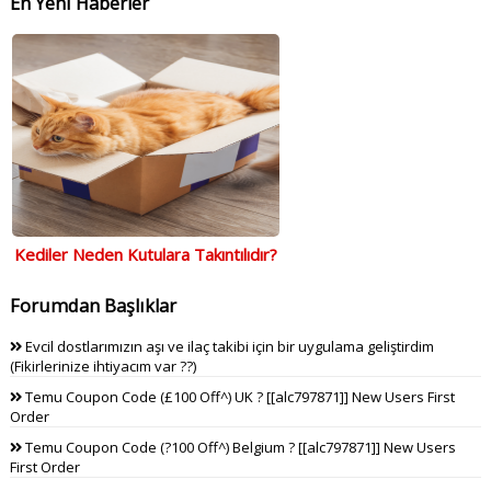
En Yeni Haberler
Kediler Neden Kutulara Takıntılıdır?
Forumdan Başlıklar
Evcil dostlarımızın aşı ve ilaç takibi için bir uygulama geliştirdim
(Fikirlerinize ihtiyacım var ??)
Temu Coupon Code (£100 Off^) UK ? [[alc797871]] New Users First
Order
Temu Coupon Code (?100 Off^) Belgium ? [[alc797871]] New Users
First Order