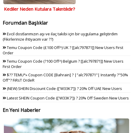
Kediler Neden Kutulara Takıntılıdır?
Forumdan Başlıklar
Evcil dostlarımızın aşı ve ilaç takibi için bir uygulama geliştirdim
(Fikirlerinize ihtiyacım var ??)
Temu Coupon Code (£100 Off^) UK ? [[alc797871]] New Users First
Order
Temu Coupon Code (?100 Off^) Belgium ? [[alc797871]] New Users
First Order
$?? TEMU°» Coupon CODE [Bahrain] ? |"alc797871"| Instantly ?"50%
Off"? FiRsT OrdeR
(NEW) SHEIN Discount Code {['W33K7']} ? 20% Off UAE New Users
Latest SHEIN Coupon Code {['W33K7']} ? 20% Off Sweden New Users
En Yeni Haberler