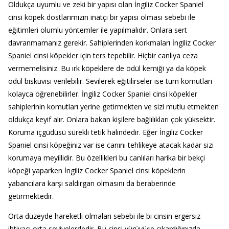
Oldukça uyumlu ve zeki bir yapısı olan İngiliz Cocker Spaniel
cinsi köpek dostlarımızın inatçı bir yapısı olması sebebi ile
eğitimleri olumlu yöntemler ile yapılmalıdır. Onlara sert
davranmamanız gerekir. Sahiplerinden korkmaları İngiliz Cocker
Spaniel cinsi köpekler için ters tepebilir. Hiçbir canlıya ceza
vermemelisiniz. Bu ırk köpeklere de ödül kemiği ya da köpek
ödül bisküvisi verilebilir. Sevilerek eğitilirseler ise tüm komutları
kolayca öğrenebilirler. İngiliz Cocker Spaniel cinsi köpekler
sahiplerinin komutları yerine getirmekten ve sizi mutlu etmekten
oldukça keyif alır. Onlara bakan kişilere bağlılıkları çok yüksektir.
Koruma içgüdüsü sürekli tetik halindedir. Eğer İngiliz Cocker
Spaniel cinsi köpeğiniz var ise canını tehlikeye atacak kadar sizi
korumaya meyillidir. Bu özellikleri bu canlıları harika bir bekçi
köpeği yaparken İngiliz Cocker Spaniel cinsi köpeklerin
yabancılara karşı saldırgan olmasını da beraberinde
getirmektedir.
Orta düzeyde hareketli olmaları sebebi ile bı cinsin ergersiz
ihtiyacı orta seviyelerdedir. Bu cinsi yürüyüşe çıkardığınızda