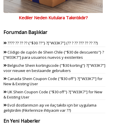
Kediler Neden Kutulara Takıntılıdır?
Forumdan Başlıklar
???? ?? ?? ?? {"$30 ??"} ?["W33K7"] (?? ? ?? ??? ?? ?? ??)
Código de cupón de Shein Chile {"$30 de descuento"} ?
["W33K7"] para usuarios nuevos y existentes
Belgische Shein kortingscode {"$30 korting"} ?["W33K7"]
voor nieuwe en bestaande gebruikers
Canada Shein Coupon Code {"$30 off"} ?["W33K7"] for
New & Existing User
UK Shein Coupon Code {"$30 off"} ?["W33K7"] for New
& Existing User
Evcil dostlarımızın aşı ve ilaç takibi için bir uygulama
geliştirdim (Fikirlerinize ihtiyacım var ??)
En Yeni Haberler