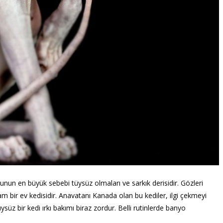
Bunun en büyük sebebi tüysüz olmaları ve sarkık derisidir. Gözleri
e tam bir ev kedisidir. Anavatanı Kanada olan bu kediler, ilgi çekmeyi
ysüz bir kedi ırkı bakımı biraz zordur. Belli rutinlerde banyo