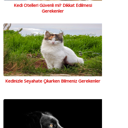
Kedi Otelleri Güvenli mi? Dikkat Edilmesi
Gerekenler
Kedinizle Seyahate Çıkarken Bilmeniz Gerekenler