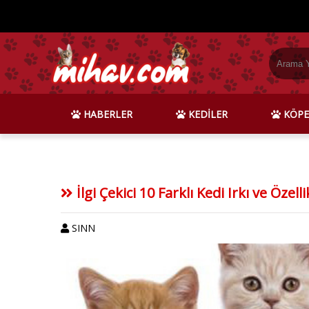
HABERLER
KEDİLER
KÖPE
İlgi Çekici 10 Farklı Kedi Irkı ve Özelli
SINN