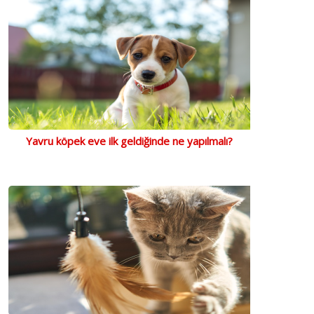
Yavru köpek eve ilk geldiğinde ne yapılmalı?