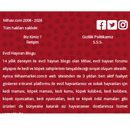
Mihav.com 2008 - 2026
Tüm hakları saklıdır.
Biz Kimiz ?
Gizlilik Politikamız
İletişim
S.S.S.
Evcil Hayvan Blogu
14 yıllık deneyim ile evcil hayvan blogu olan Mihav, evcil hayvan forumu
altyapısı ile kedi ve köpek sahiplerinin tanışabileceği sosyal oluşum sitesidir.
Ayrıca Mihavmarket.com.tr web sitesinden de 3 yıldan beri aktif faaliyet
gösteren e-ticaret platformu ile evcil hayvanlarınız ve sokak hayvanları için
kedi maması, köpek maması, kedi kumu, köpek kulübesi, kedi kulübesi,
köpek oyuncakları, kedi oyuncakları, kedi ve köpek ödül mamaları gibi
ürünleri de bünyesine katarak siz hayvansever dostlarımıza hizmet
vermektedir.
MİHAV.COM 2008 - 2026 Tüm hakları saklıdır.