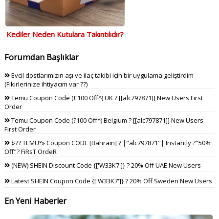
Kediler Neden Kutulara Takıntılıdır?
Forumdan Başlıklar
Evcil dostlarımızın aşı ve ilaç takibi için bir uygulama geliştirdim
(Fikirlerinize ihtiyacım var ??)
Temu Coupon Code (£100 Off^) UK ? [[alc797871]] New Users First
Order
Temu Coupon Code (?100 Off^) Belgium ? [[alc797871]] New Users
First Order
$?? TEMU°» Coupon CODE [Bahrain] ? |"alc797871"| Instantly ?"50%
Off"? FiRsT OrdeR
(NEW) SHEIN Discount Code {['W33K7']} ? 20% Off UAE New Users
Latest SHEIN Coupon Code {['W33K7']} ? 20% Off Sweden New Users
En Yeni Haberler