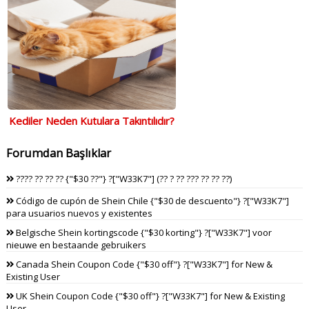
Kediler Neden Kutulara Takıntılıdır?
Forumdan Başlıklar
???? ?? ?? ?? {"$30 ??"} ?["W33K7"] (?? ? ?? ??? ?? ?? ??)
Código de cupón de Shein Chile {"$30 de descuento"} ?["W33K7"]
para usuarios nuevos y existentes
Belgische Shein kortingscode {"$30 korting"} ?["W33K7"] voor
nieuwe en bestaande gebruikers
Canada Shein Coupon Code {"$30 off"} ?["W33K7"] for New &
Existing User
UK Shein Coupon Code {"$30 off"} ?["W33K7"] for New & Existing
User