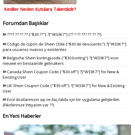
Kediler Neden Kutulara Takıntılıdır?
Forumdan Başlıklar
???? ?? ?? ?? {"$30 ??"} ?["W33K7"] (?? ? ?? ??? ?? ?? ??)
Código de cupón de Shein Chile {"$30 de descuento"} ?["W33K7"]
para usuarios nuevos y existentes
Belgische Shein kortingscode {"$30 korting"} ?["W33K7"] voor
nieuwe en bestaande gebruikers
Canada Shein Coupon Code {"$30 off"} ?["W33K7"] for New &
Existing User
UK Shein Coupon Code {"$30 off"} ?["W33K7"] for New & Existing
User
Evcil dostlarımızın aşı ve ilaç takibi için bir uygulama geliştirdim
(Fikirlerinize ihtiyacım var ??)
En Yeni Haberler