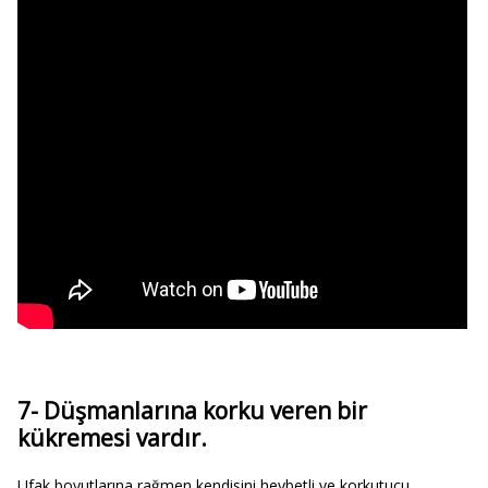
7- Düşmanlarına korku veren bir
kükremesi vardır.
Ufak boyutlarına rağmen kendisini heybetli ve korkutucu