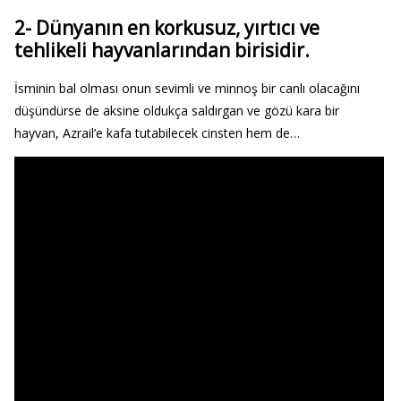
2- Dünyanın en korkusuz, yırtıcı ve
tehlikeli hayvanlarından birisidir.
İsminin bal olması onun sevimli ve minnoş bir canlı olacağını
düşündürse de aksine oldukça saldırgan ve gözü kara bir
hayvan, Azrail’e kafa tutabilecek cinsten hem de…