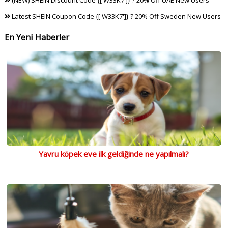
Latest SHEIN Coupon Code {['W33K7']} ? 20% Off Sweden New Users
En Yeni Haberler
Yavru köpek eve ilk geldiğinde ne yapılmalı?