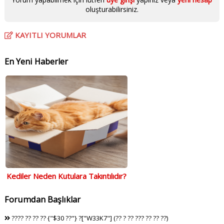
oluşturabilirsiniz.
KAYITLI YORUMLAR
En Yeni Haberler
Kediler Neden Kutulara Takıntılıdır?
Forumdan Başlıklar
???? ?? ?? ?? {"$30 ??"} ?["W33K7"] (?? ? ?? ??? ?? ?? ??)