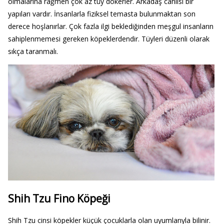
olmalarına rağmen çok az tüy dökerler. Arkadaş canlısı bir
yapıları vardır. İnsanlarla fiziksel temasta bulunmaktan son
derece hoşlanırlar. Çok fazla ilgi beklediğinden meşgul insanların
sahiplenmemesi gereken köpeklerdendir. Tüyleri düzenli olarak
sıkça taranmalı.
Shih Tzu Fino Köpeği
Shih Tzu cinsi köpekler küçük çocuklarla olan uyumlarıyla bilinir.