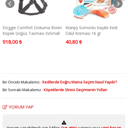
Doggie Comfort Dokuma Ronin
Wanpy Somonlu Kaşıklı Kedi
Köpek Göğüs Tasması XxSmall
Ödül Kreması 16 gr
Siyah 1x30-35 Cm
918,00 ₺
40,80 ₺
Bir Önceki Makalemiz :
Kedilerde Doğru Mama Seçimi Nasıl Yapılır?
Bir Sonraki Makalemiz :
Köpeklerde Stresi Geçirmenin Yolları
YORUM YAP
Yorum yapabilmek için lütfen
üye girişi
yapınız veya
yeni hesap