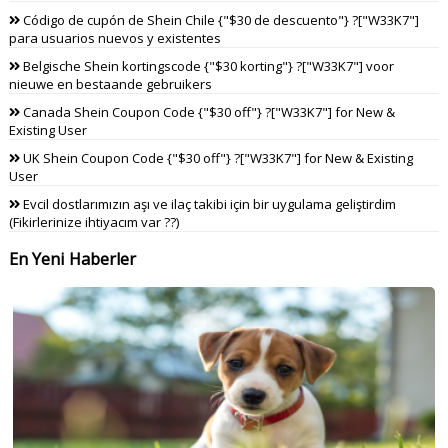
Código de cupón de Shein Chile {"$30 de descuento"} ?["W33K7"]
para usuarios nuevos y existentes
Belgische Shein kortingscode {"$30 korting"} ?["W33K7"] voor
nieuwe en bestaande gebruikers
Canada Shein Coupon Code {"$30 off"} ?["W33K7"] for New &
Existing User
UK Shein Coupon Code {"$30 off"} ?["W33K7"] for New & Existing
User
Evcil dostlarımızın aşı ve ilaç takibi için bir uygulama geliştirdim
(Fikirlerinize ihtiyacım var ??)
En Yeni Haberler