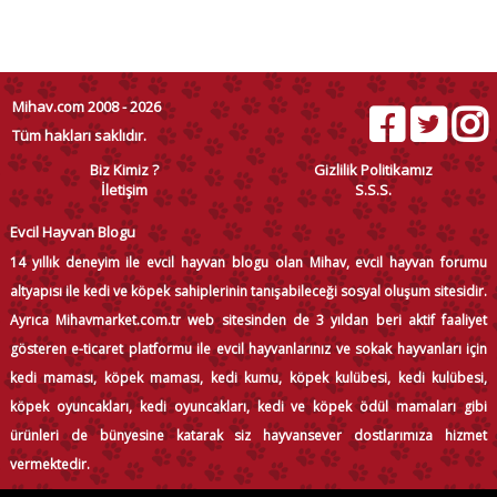
Mihav.com 2008 - 2026
Tüm hakları saklıdır.
Biz Kimiz ?
Gizlilik Politikamız
İletişim
S.S.S.
Evcil Hayvan Blogu
14 yıllık deneyim ile evcil hayvan blogu olan Mihav, evcil hayvan forumu
altyapısı ile kedi ve köpek sahiplerinin tanışabileceği sosyal oluşum sitesidir.
Ayrıca Mihavmarket.com.tr web sitesinden de 3 yıldan beri aktif faaliyet
gösteren e-ticaret platformu ile evcil hayvanlarınız ve sokak hayvanları için
kedi maması, köpek maması, kedi kumu, köpek kulübesi, kedi kulübesi,
köpek oyuncakları, kedi oyuncakları, kedi ve köpek ödül mamaları gibi
ürünleri de bünyesine katarak siz hayvansever dostlarımıza hizmet
vermektedir.