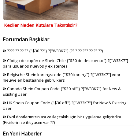
Kediler Neden Kutulara Takıntılıdır?
Forumdan Başlıklar
???? ?? ?? ?? {"$30 ??"} ?["W33K7"] (?? ? ?? ??? ?? ?? ??)
Código de cupón de Shein Chile {"$30 de descuento"} ?["W33K7"]
para usuarios nuevos y existentes
Belgische Shein kortingscode {"$30 korting"} ?["W33K7"] voor
nieuwe en bestaande gebruikers
Canada Shein Coupon Code {"$30 off"} ?["W33K7"] for New &
Existing User
UK Shein Coupon Code {"$30 off"} ?["W33K7"] for New & Existing
User
Evcil dostlarımızın aşı ve ilaç takibi için bir uygulama geliştirdim
(Fikirlerinize ihtiyacım var ??)
En Yeni Haberler