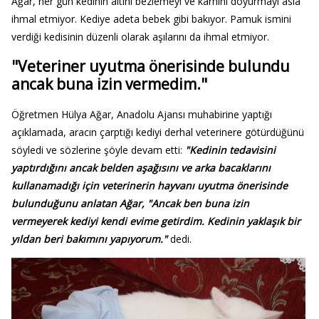
Ağar, her gün kedinin altını bezlemeyi ve karnını doyurmayı asla
ihmal etmiyor. Kediye adeta bebek gibi bakıyor. Pamuk ismini
verdiği kedisinin düzenli olarak aşılarını da ihmal etmiyor.
"Veteriner uyutma önerisinde bulundu
ancak buna izin vermedim."
Öğretmen Hülya Ağar, Anadolu Ajansı muhabirine yaptığı
açıklamada, aracın çarptığı kediyi derhal veterinere götürdüğünü
söyledi ve sözlerine şöyle devam etti:
"Kedinin tedavisini
yaptırdığını ancak belden aşağısını ve arka bacaklarını
kullanamadığı için veterinerin hayvanı uyutma önerisinde
bulunduğunu anlatan Ağar, "Ancak ben buna izin
vermeyerek kediyi kendi evime getirdim. Kedinin yaklaşık bir
yıldan beri bakımını yapıyorum."
dedi.