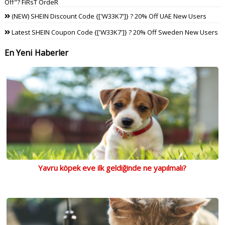
Off"? FiRsT OrdeR
(NEW) SHEIN Discount Code {['W33K7']} ? 20% Off UAE New Users
Latest SHEIN Coupon Code {['W33K7']} ? 20% Off Sweden New Users
En Yeni Haberler
Yavru köpek eve ilk geldiğinde ne yapılmalı?