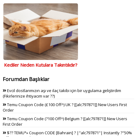
Kediler Neden Kutulara Takıntılıdır?
Forumdan Başlıklar
Evcil dostlarımızın aşı ve ilaç takibi için bir uygulama geliştirdim
(Fikirlerinize ihtiyacım var ??)
Temu Coupon Code (£100 Off^) UK ? [[alc797871]] New Users First
Order
Temu Coupon Code (?100 Off^) Belgium ? [[alc797871]] New Users
First Order
$?? TEMU°» Coupon CODE [Bahrain] ? |"alc797871"| Instantly ?"50%