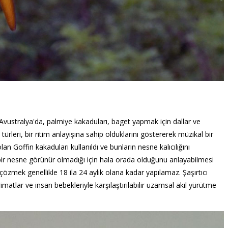
 Avustralya'da, palmiye kakaduları, baget yapmak için dallar ve
rleri, bir ritim anlayışına sahip olduklarını göstererek müzikal bir
lan Goffin kakaduları kullanıldı ve bunların nesne kalıcılığını
in, bir nesne görünür olmadığı için hala orada olduğunu anlayabilmesi
ı çözmek genellikle 18 ila 24 aylık olana kadar yapılamaz. Şaşırtıcı
matlar ve insan bebekleriyle karşılaştırılabilir uzamsal akıl yürütme