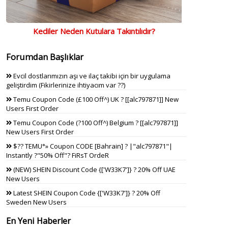
Kediler Neden Kutulara Takıntılıdır?
Forumdan Başlıklar
Evcil dostlarımızın aşı ve ilaç takibi için bir uygulama
geliştirdim (Fikirlerinize ihtiyacım var ??)
Temu Coupon Code (£100 Off^) UK ? [[alc797871]] New
Users First Order
Temu Coupon Code (?100 Off^) Belgium ? [[alc797871]]
New Users First Order
$?? TEMU°» Coupon CODE [Bahrain] ? |"alc797871"|
Instantly ?"50% Off"? FiRsT OrdeR
(NEW) SHEIN Discount Code {['W33K7']} ? 20% Off UAE
New Users
Latest SHEIN Coupon Code {['W33K7']} ? 20% Off
Sweden New Users
En Yeni Haberler