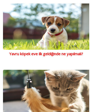
Yavru köpek eve ilk geldiğinde ne yapılmalı?