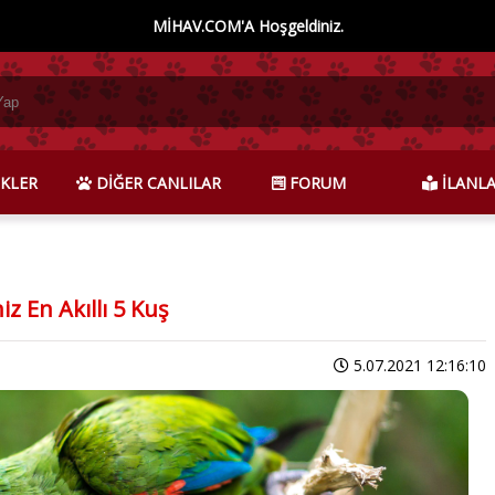
MİHAV.COM'A Hoşgeldiniz.
KLER
DİĞER CANLILAR
FORUM
İLANL
z En Akıllı 5 Kuş
5.07.2021 12:16:10