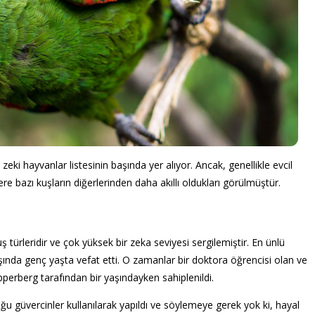
n zeki hayvanlar listesinin başında yer alıyor. Ancak, genellikle evcil
e bazı kuşların diğerlerinden daha akıllı oldukları görülmüştür.
uş türleridir ve çok yüksek bir zeka seviyesi sergilemiştir. En ünlü
yaşında genç yaşta vefat etti. O zamanlar bir doktora öğrencisi olan ve
erberg tarafından bir yaşındayken sahiplenildi.
ğu güvercinler kullanılarak yapıldı ve söylemeye gerek yok ki, hayal