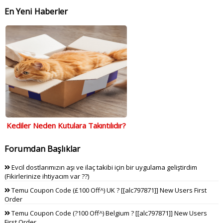
En Yeni Haberler
Kediler Neden Kutulara Takıntılıdır?
Forumdan Başlıklar
Evcil dostlarımızın aşı ve ilaç takibi için bir uygulama geliştirdim
(Fikirlerinize ihtiyacım var ??)
Temu Coupon Code (£100 Off^) UK ? [[alc797871]] New Users First
Order
Temu Coupon Code (?100 Off^) Belgium ? [[alc797871]] New Users
First Order