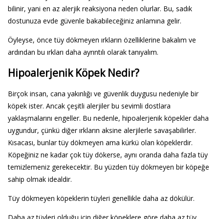
bilinir, yani en az alerjik reaksiyona neden olurlar. Bu, sadık
dostunuza evde güvenle bakabileceğiniz anlamına gelir.
Öyleyse, önce tüy dökmeyen ırkların özelliklerine bakalım ve
ardından bu ırkları daha ayrıntılı olarak tanıyalım.
Hipoalerjenik Köpek Nedir?
Birçok insan, cana yakınlığı ve güvenlik duygusu nedeniyle bir
köpek ister. Ancak çeşitli alerjiler bu sevimli dostlara
yaklaşmalarını engeller. Bu nedenle, hipoalerjenik köpekler daha
uygundur, çünkü diğer ırkların aksine alerjilerle savaşabilirler.
Kısacası, bunlar tüy dökmeyen ama kürkü olan köpeklerdir.
Köpeğiniz ne kadar çok tüy dökerse, aynı oranda daha fazla tüy
temizlemeniz gerekecektir. Bu yüzden tüy dökmeyen bir köpeğe
sahip olmak idealdir.
Tüy dökmeyen köpeklerin tüyleri genellikle daha az dökülür.
Daha az tüyleri olduğu için diğer köpeklere göre daha az tüy