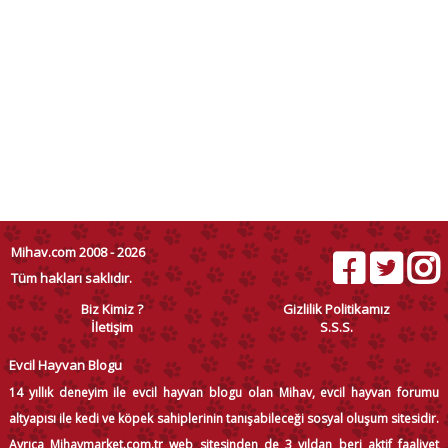
Mihav.com 2008 - 2026
Tüm hakları saklıdır.
Biz Kimiz ?
Gizlilik Politikamız
İletişim
S.S.S.
Evcil Hayvan Blogu
14 yıllık deneyim ile evcil hayvan blogu olan Mihav, evcil hayvan forumu
altyapısı ile kedi ve köpek sahiplerinin tanışabileceği sosyal oluşum sitesidir.
Ayrıca Mihavmarket.com.tr web sitesinden de 3 yıldan beri aktif faaliyet