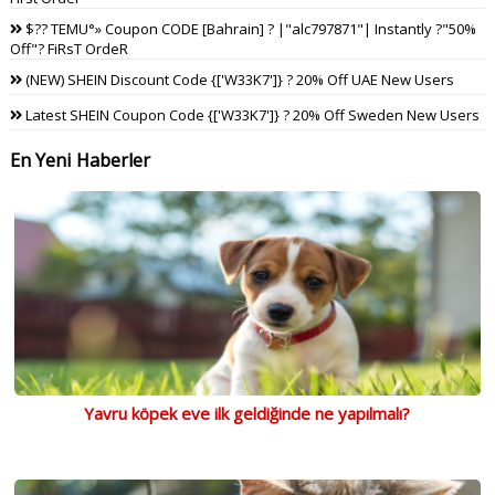
$?? TEMU°» Coupon CODE [Bahrain] ? |"alc797871"| Instantly ?"50%
Off"? FiRsT OrdeR
(NEW) SHEIN Discount Code {['W33K7']} ? 20% Off UAE New Users
Latest SHEIN Coupon Code {['W33K7']} ? 20% Off Sweden New Users
En Yeni Haberler
Yavru köpek eve ilk geldiğinde ne yapılmalı?