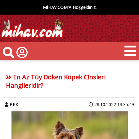
MİHAV.COM'A Hoşgeldiniz.
En Az Tüy Döken Köpek Cinsleri
Hangileridir?
BRK
28.10.2022 13:35:49