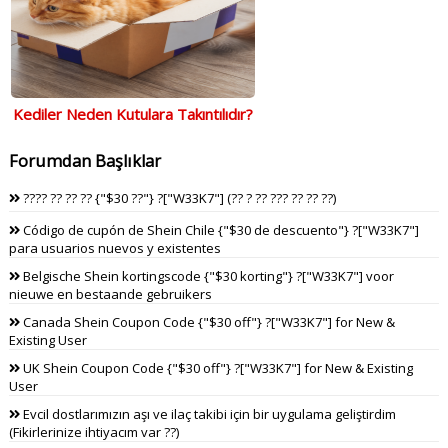
Kediler Neden Kutulara Takıntılıdır?
Forumdan Başlıklar
???? ?? ?? ?? {"$30 ??"} ?["W33K7"] (?? ? ?? ??? ?? ?? ??)
Código de cupón de Shein Chile {"$30 de descuento"} ?["W33K7"]
para usuarios nuevos y existentes
Belgische Shein kortingscode {"$30 korting"} ?["W33K7"] voor
nieuwe en bestaande gebruikers
Canada Shein Coupon Code {"$30 off"} ?["W33K7"] for New &
Existing User
UK Shein Coupon Code {"$30 off"} ?["W33K7"] for New & Existing
User
Evcil dostlarımızın aşı ve ilaç takibi için bir uygulama geliştirdim
(Fikirlerinize ihtiyacım var ??)