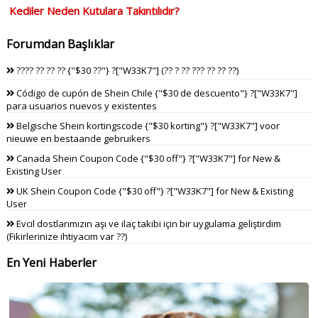
Kediler Neden Kutulara Takıntılıdır?
Forumdan Başlıklar
???? ?? ?? ?? {"$30 ??"} ?["W33K7"] (?? ? ?? ??? ?? ?? ??)
Código de cupón de Shein Chile {"$30 de descuento"} ?["W33K7"]
para usuarios nuevos y existentes
Belgische Shein kortingscode {"$30 korting"} ?["W33K7"] voor
nieuwe en bestaande gebruikers
Canada Shein Coupon Code {"$30 off"} ?["W33K7"] for New &
Existing User
UK Shein Coupon Code {"$30 off"} ?["W33K7"] for New & Existing
User
Evcil dostlarımızın aşı ve ilaç takibi için bir uygulama geliştirdim
(Fikirlerinize ihtiyacım var ??)
En Yeni Haberler