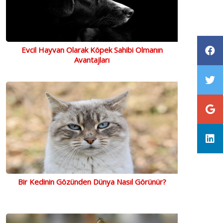
Evcil Hayvan Olarak Köpek Sahibi Olmanın
Avantajları
Bir Kedinin Gözünden Dünya Nasıl Görünür?