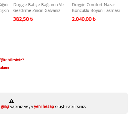
ğırlı
Doggie Bahçe Bağlama Ve
Doggie Comfort Nazar
tişkin
Gezdirme Zinciri Galvaniz
Boncuklu Boyun Tasması
0,5x300 Cm
Large Mavi
382,50 ₺
2.040,00 ₺
ğitebilirsiniz?
Bakımı
girişi
yapınız veya
yeni hesap
oluşturabilirsiniz.