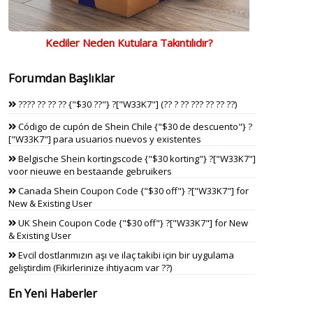
Kediler Neden Kutulara Takıntılıdır?
Forumdan Başlıklar
???? ?? ?? ?? {"$30 ??"} ?["W33K7"] (?? ? ?? ??? ?? ?? ??)
Código de cupón de Shein Chile {"$30 de descuento"} ?
["W33K7"] para usuarios nuevos y existentes
Belgische Shein kortingscode {"$30 korting"} ?["W33K7"]
voor nieuwe en bestaande gebruikers
Canada Shein Coupon Code {"$30 off"} ?["W33K7"] for
New & Existing User
UK Shein Coupon Code {"$30 off"} ?["W33K7"] for New
& Existing User
Evcil dostlarımızın aşı ve ilaç takibi için bir uygulama
geliştirdim (Fikirlerinize ihtiyacım var ??)
En Yeni Haberler