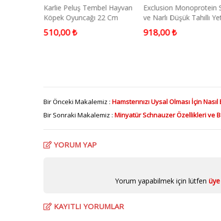
n Kanarya
Karlie Peluş Tembel Hayvan
Exclusion Monoprotein Sı
Köpek Oyuncağı 22 Cm
ve Narlı Düşük Tahıllı Ye
Kedi Maması 1,5 Kg
510,00 ₺
918,00 ₺
Bir Önceki Makalemiz :
Hamsterınızı Uysal Olması İçin Nasıl E
Bir Sonraki Makalemiz :
Minyatür Schnauzer Özellikleri ve 
YORUM YAP
Yorum yapabilmek için lütfen
üye 
KAYITLI YORUMLAR