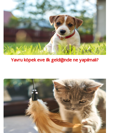
Yavru köpek eve ilk geldiğinde ne yapılmalı?