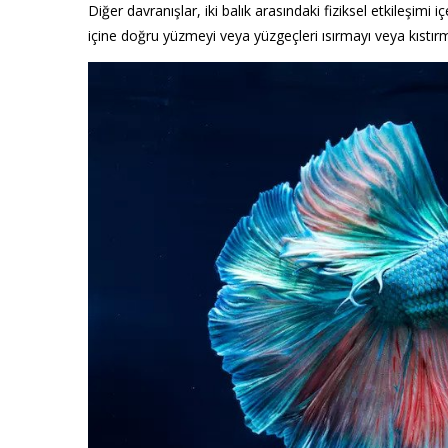
Diğer davranışlar, iki balık arasındaki fiziksel etkileşimi i
içine doğru yüzmeyi veya yüzgeçleri ısırmayı veya kıstırma