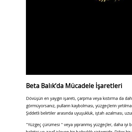
Beta Balık’da Mücadele İşaretleri
Dövüşün en yaygın işareti, çarpma veya kıstırma da dahi
görmüyorsanız, pulların kaybolması, yüzgeçlerin yırtılması
Şiddetli belirtiler arasında uyuşukluk, iştah azalması, uzu
"Yüzgeç çürümesi " veya yıpranmış yüzgeçler, daha iyi ba
belirtisi ve zayıf işleyen bir bağışıklık sistemidir. Diğer 