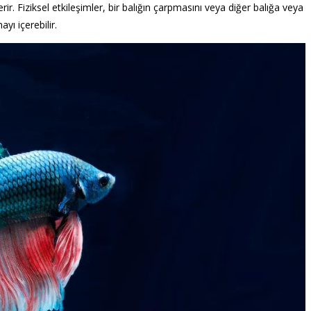
çerir. Fiziksel etkileşimler, bir balığın çarpmasını veya diğer balığa veya
yı içerebilir.