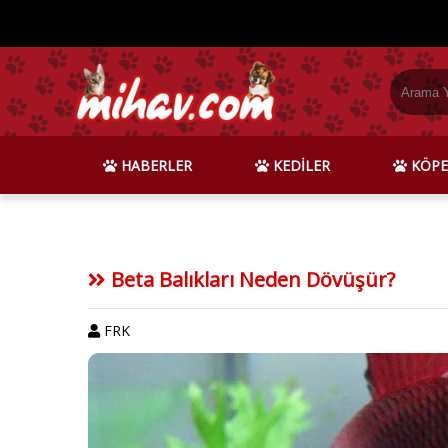
HABERLER
KEDİLER
KÖPE
Beta Balıkları Neden Dövüşür?
FRK