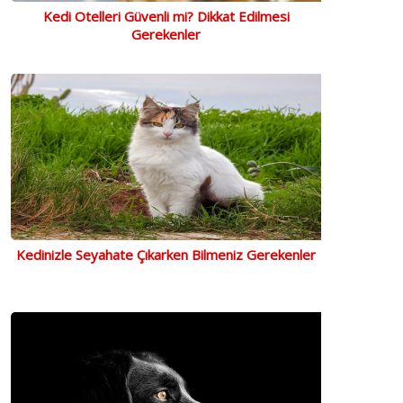
Kedi Otelleri Güvenli mi? Dikkat Edilmesi
Gerekenler
Kedinizle Seyahate Çıkarken Bilmeniz Gerekenler