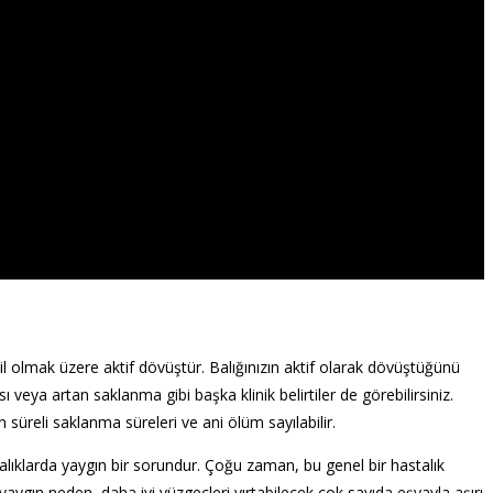
l olmak üzere aktif dövüştür. Balığınızın aktif olarak dövüştüğünü
 veya artan saklanma gibi başka klinik belirtiler de görebilirsiniz.
n süreli saklanma süreleri ve ani ölüm sayılabilir.
lıklarda yaygın bir sorundur. Çoğu zaman, bu genel bir hastalık
bir yaygın neden, daha iyi yüzgeçleri yırtabilecek çok sayıda eşyayla aşırı