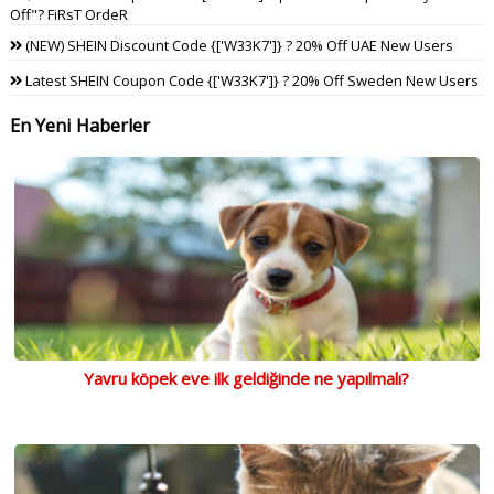
Off"? FiRsT OrdeR
(NEW) SHEIN Discount Code {['W33K7']} ? 20% Off UAE New Users
Latest SHEIN Coupon Code {['W33K7']} ? 20% Off Sweden New Users
En Yeni Haberler
Yavru köpek eve ilk geldiğinde ne yapılmalı?