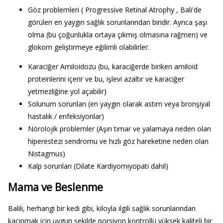
Göz problemleri ( Progressive Retinal Atrophy , Bali'de
görülen en yaygın sağlık sorunlarından biridir. Ayrıca şaşı
olma (bu çoğunlukla ortaya çıkmış olmasına rağmen) ve
glokom geliştirmeye eğilimli olabilirler.
Karaciğer Amiloidozu (bu, karaciğerde biriken amiloid
proteinlerini içerir ve bu, işlevi azaltır ve karaciğer
yetmezliğine yol açabilir)
Solunum sorunları (en yaygın olarak astım veya bronşiyal
hastalık / enfeksiyonlar)
Nörolojik problemler (Aşırı tımar ve yalamaya neden olan
hiperestezi sendromu ve hızlı göz hareketine neden olan
Nistagmus)
Kalp sorunları (Dilate Kardiyomiyopati dahil)
Mama ve Beslenme
Balili, herhangi bir kedi gibi, kiloyla ilgili sağlık sorunlarından
kaçınmak için uygun şekilde porsiyon kontrollü yüksek kaliteli bir