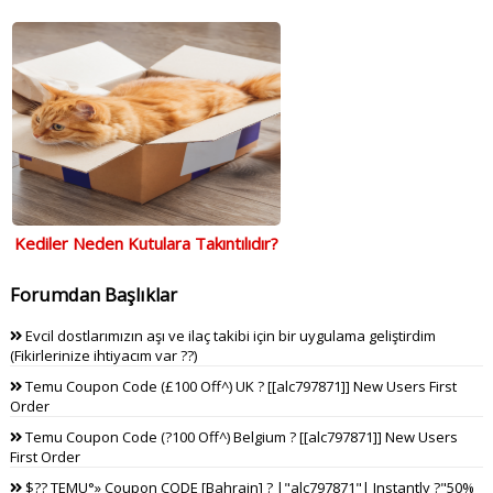
Kediler Neden Kutulara Takıntılıdır?
Forumdan Başlıklar
Evcil dostlarımızın aşı ve ilaç takibi için bir uygulama geliştirdim
(Fikirlerinize ihtiyacım var ??)
Temu Coupon Code (£100 Off^) UK ? [[alc797871]] New Users First
Order
Temu Coupon Code (?100 Off^) Belgium ? [[alc797871]] New Users
First Order
$?? TEMU°» Coupon CODE [Bahrain] ? |"alc797871"| Instantly ?"50%