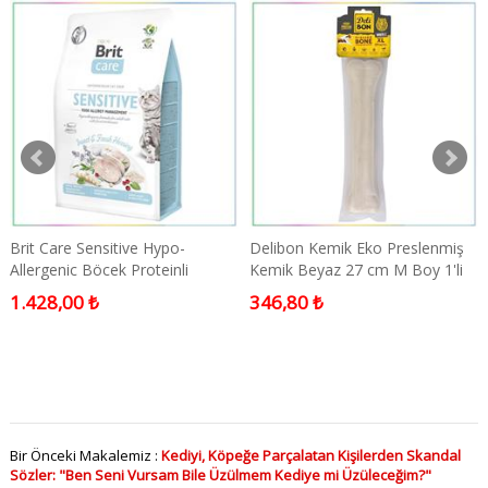
Brit Care Sensitive Hypo-
Delibon Kemik Eko Preslenmiş
Allergenic Böcek Proteinli
Kemik Beyaz 27 cm M Boy 1'li
Tahılsız Yetişkin Kedi Maması 2
Paket
1.428,00 ₺
346,80 ₺
Kg
Bir Önceki Makalemiz :
Kediyi, Köpeğe Parçalatan Kişilerden Skandal
Sözler: "Ben Seni Vursam Bile Üzülmem Kediye mi Üzüleceğim?"