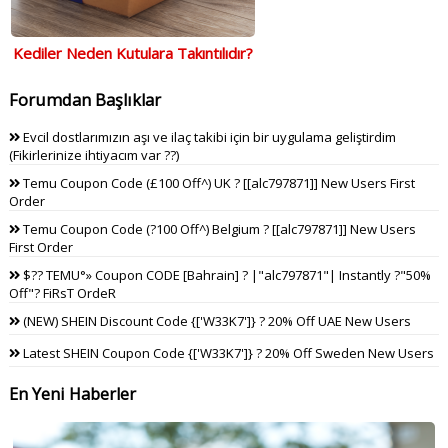
Kediler Neden Kutulara Takıntılıdır?
Forumdan Başlıklar
Evcil dostlarımızın aşı ve ilaç takibi için bir uygulama geliştirdim
(Fikirlerinize ihtiyacım var ??)
Temu Coupon Code (£100 Off^) UK ? [[alc797871]] New Users First
Order
Temu Coupon Code (?100 Off^) Belgium ? [[alc797871]] New Users
First Order
$?? TEMU°» Coupon CODE [Bahrain] ? |"alc797871"| Instantly ?"50%
Off"? FiRsT OrdeR
(NEW) SHEIN Discount Code {['W33K7']} ? 20% Off UAE New Users
Latest SHEIN Coupon Code {['W33K7']} ? 20% Off Sweden New Users
En Yeni Haberler