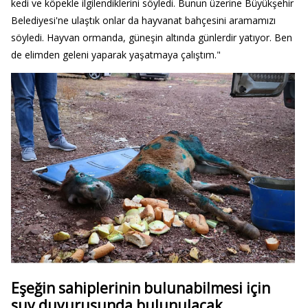
kedi ve köpekle ilgilendiklerini söyledi. Bunun üzerine Büyükşehir
Belediyesi'ne ulaştık onlar da hayvanat bahçesini aramamızı
söyledi. Hayvan ormanda, güneşin altında günlerdir yatıyor. Ben
de elimden geleni yaparak yaşatmaya çalıştım."
Eşeğin sahiplerinin bulunabilmesi için
suy duyurusunda bulunulacak