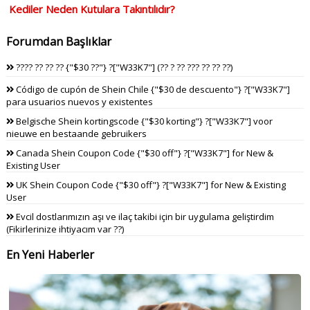
Kediler Neden Kutulara Takıntılıdır?
Forumdan Başlıklar
???? ?? ?? ?? {"$30 ??"} ?["W33K7"] (?? ? ?? ??? ?? ?? ??)
Código de cupón de Shein Chile {"$30 de descuento"} ?["W33K7"]
para usuarios nuevos y existentes
Belgische Shein kortingscode {"$30 korting"} ?["W33K7"] voor
nieuwe en bestaande gebruikers
Canada Shein Coupon Code {"$30 off"} ?["W33K7"] for New &
Existing User
UK Shein Coupon Code {"$30 off"} ?["W33K7"] for New & Existing
User
Evcil dostlarımızın aşı ve ilaç takibi için bir uygulama geliştirdim
(Fikirlerinize ihtiyacım var ??)
En Yeni Haberler