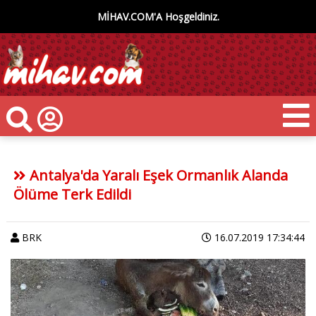
MİHAV.COM'A Hoşgeldiniz.
Antalya'da Yaralı Eşek Ormanlık Alanda
Ölüme Terk Edildi
BRK
16.07.2019 17:34:44