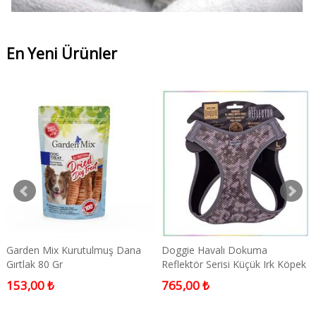
En Yeni Ürünler
Garden Mix Kurutulmuş Dana
Doggie Havalı Dokuma
Gırtlak 80 Gr
Reflektör Serisi Küçük Irk Köpek
Göğüs Tasması Kamuflaj L 42-
153,00 ₺
765,00 ₺
48cm