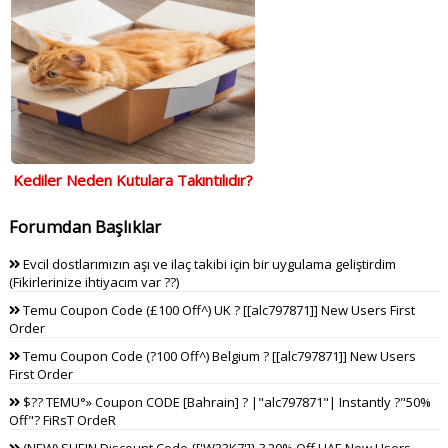
Kediler Neden Kutulara Takıntılıdır?
Forumdan Başlıklar
Evcil dostlarımızın aşı ve ilaç takibi için bir uygulama geliştirdim
(Fikirlerinize ihtiyacım var ??)
Temu Coupon Code (£100 Off^) UK ? [[alc797871]] New Users First
Order
Temu Coupon Code (?100 Off^) Belgium ? [[alc797871]] New Users
First Order
$?? TEMU°» Coupon CODE [Bahrain] ? |"alc797871"| Instantly ?"50%
Off"? FiRsT OrdeR
(NEW) SHEIN Discount Code {['W33K7']} ? 20% Off UAE New Users