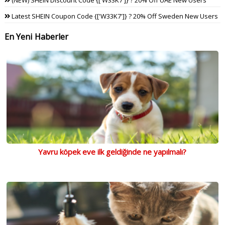
Latest SHEIN Coupon Code {['W33K7']} ? 20% Off Sweden New Users
En Yeni Haberler
Yavru köpek eve ilk geldiğinde ne yapılmalı?