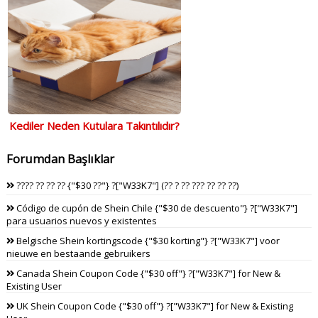
Kediler Neden Kutulara Takıntılıdır?
Forumdan Başlıklar
???? ?? ?? ?? {"$30 ??"} ?["W33K7"] (?? ? ?? ??? ?? ?? ??)
Código de cupón de Shein Chile {"$30 de descuento"} ?["W33K7"]
para usuarios nuevos y existentes
Belgische Shein kortingscode {"$30 korting"} ?["W33K7"] voor
nieuwe en bestaande gebruikers
Canada Shein Coupon Code {"$30 off"} ?["W33K7"] for New &
Existing User
UK Shein Coupon Code {"$30 off"} ?["W33K7"] for New & Existing