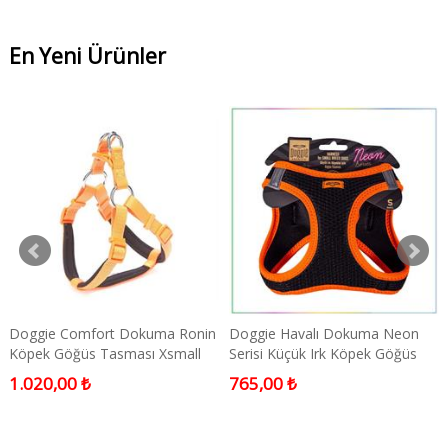
En Yeni Ürünler
Doggie Comfort Dokuma Ronin
Doggie Havalı Dokuma Neon
Köpek Göğüs Tasması Xsmall
Serisi Küçük Irk Köpek Göğüs
Turuncu 1,5x35-45 Cm
Tasması Turuncu S-32-38CM
1.020,00 ₺
765,00 ₺