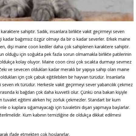
karaktere sahiptir. Sadık, insanlara birlikte vakit geçirmeyi seven
iği kadar bağımsız özgür olmayı da bir o kadar severler. Erkek maine
en, dişi maine coon kediler daha çok sahiplenen karaktere sahiptir.
un olduğu için soğukta pek fazla sorun olmamakla birlikte patilerinin
e oldukça kolay oluyor. Maine coon cinsi çok sıcakta durmayı sevmez
eki ve sevecen oldukları kadar meraklı bir yapıya sahip olan maine
oldukları için çok çabuk eğitilebilen bir hayvan türüdür. İnsanlarla
eyi seven ırk türüdür. Herkesle vakit geçirmeyi sever yabancılık çekmez
e arasında ki bağdan çok daha kuvvetli olur. Çünkü ona bakan kişiyle
için tuvalet eğitimi alırken hiç zorluk çekmezler. Standart bir kum
enle o kaplara sığamayacağı için tuvaletini dışarı yapmaya başlarlar.
rilmelidir. Kum kabının temizliğine de oldukça dikkat edilmesi
yarak ifade etmekten çok hoşlanırlar.