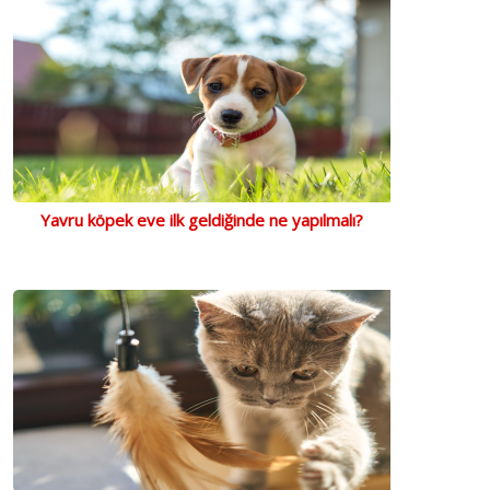
Yavru köpek eve ilk geldiğinde ne yapılmalı?