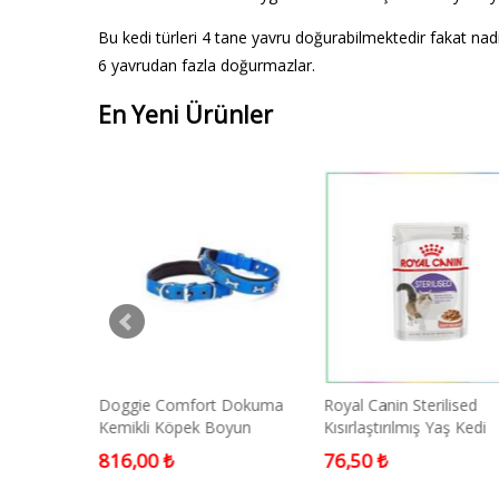
Bu kedi türleri 4 tane yavru doğurabilmektedir fakat na
6 yavrudan fazla doğurmazlar.
En Yeni Ürünler
vity Mini ve
Doggie Comfort Dokuma
Royal Canin Sterilised
Köpek
Kemikli Köpek Boyun
Kısırlaştırılmış Yaş Kedi
Tasması Medium Mavi 2x35-
Maması 85 gram
816,00 ₺
76,50 ₺
40 Cm