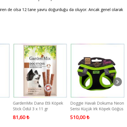
diren de olsa 12 tane yavru doğurduğu da oluyor. Ancak genel olarak
GardenMix Dana Etli Köpek
Doggie Havalı Dokuma Neon
Stick Ödül 3 x 11 gr
Serisi Küçük Irk Köpek Göğüs
Tasması Sarı 3XS-22-26CM
81,60 ₺
510,00 ₺