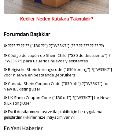
Kediler Neden Kutulara Takıntılıdır?
Forumdan Başlıklar
???? ?? ?? ?? {"$30 ??"} ?["W33K7"] (?? ? ?? ??? ?? ?? ??)
Código de cupón de Shein Chile {"$30 de descuento"} ?
["W33K7"] para usuarios nuevos y existentes
Belgische Shein kortingscode {"$30 korting"} ?["W33K7"]
voor nieuwe en bestaande gebruikers
Canada Shein Coupon Code {"$30 off"} ?["W33K7"] for
New & Existing User
UK Shein Coupon Code {"$30 off"} ?["W33K7"] for New
& Existing User
Evcil dostlarımızın aşı ve ilaç takibi için bir uygulama
geliştirdim (Fikirlerinize ihtiyacım var ??)
En Yeni Haberler