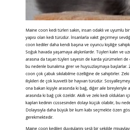
Maine coon kedi türleri sakin, insan odaklı ve uyumlu bir 
yapısı olan kedi türüdür. İnsanlarla vakit geçirmeyi sevd
coon kediler daha kendi başına ve oyuncu kişiliğe sahipk
Soğuk havada yaşamaya alışkınlardır. Tüyleri kalın ve uz
arasına da taşan tüyleri sayesin de karda yürümeleri d
bu nedenle bunalıma girer ve huysuzlaşmaya başlarlar. Z
coon çok çabuk sıkılabilme özelliğine de sahiptirler. Zeki 
ilişkileri de çok kuvvetli bir hayvan türüdür. Sosyalleşm
ona bakan kişiyle arasında ki bağ, diğer aile bireyleriyl
arasında ki bağ çok özeldir. Akıllı ve zeki kedi oldukları 
kapları kedinin cüssesinden dolayı küçük olabilir, bu ned
Dolayısıyla daha büyük bir kum kabı seçmekte özen göste
gerekmektedir.
Maine coon kedileri duygularını sesli bir şekilde miyavla