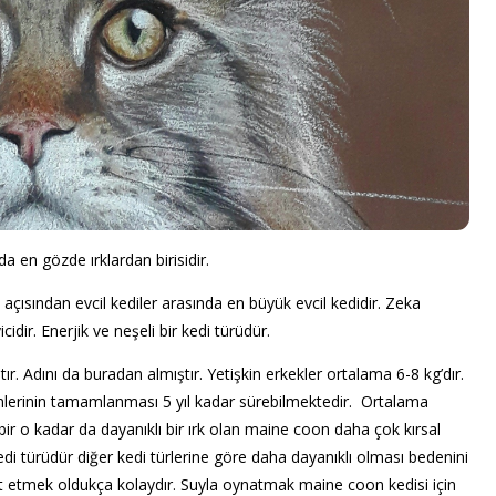
a en gözde ırklardan birisidir.
çısından evcil kediler arasında en büyük evcil kedidir. Zeka
idir. Enerjik ve neşeli bir kedi türüdür.
. Adını da buradan almıştır. Yetişkin erkekler ortalama 6-8 kg’dır.
lişimlerinin tamamlanması 5 yıl kadar sürebilmektedir. Ortalama
 bir o kadar da dayanıklı bir ırk olan maine coon daha çok kırsal
kedi türüdür diğer kedi türlerine göre daha dayanıklı olması bedenini
t etmek oldukça kolaydır. Suyla oynatmak maine coon kedisi için