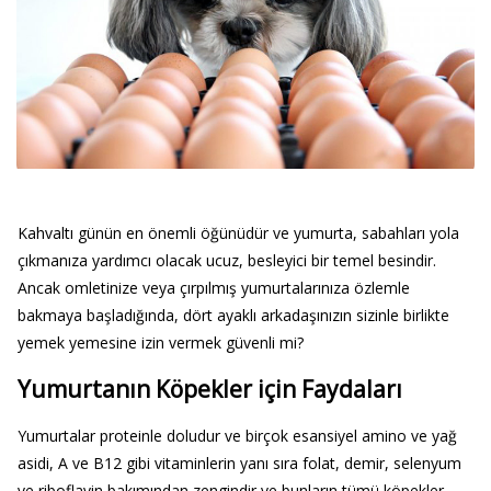
Kahvaltı günün en önemli öğünüdür ve yumurta, sabahları yola
çıkmanıza yardımcı olacak ucuz, besleyici bir temel besindir.
Ancak omletinize veya çırpılmış yumurtalarınıza özlemle
bakmaya başladığında, dört ayaklı arkadaşınızın sizinle birlikte
yemek yemesine izin vermek güvenli mi?
Yumurtanın Köpekler için Faydaları
Yumurtalar proteinle doludur ve birçok esansiyel amino ve yağ
asidi, A ve B12 gibi vitaminlerin yanı sıra folat, demir, selenyum
ve riboflavin bakımından zengindir ve bunların tümü köpekler