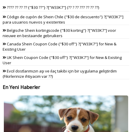
???? ?? ?? ?? {"$30 ??"} ?["W33K7"] (?? ? ?? ??? ?? ?? ??)
Código de cupón de Shein Chile {"$30 de descuento"} ?["W33K7"]
para usuarios nuevos y existentes
Belgische Shein kortingscode {"$30 korting"} ?["W33K7"] voor
nieuwe en bestaande gebruikers
Canada Shein Coupon Code {"$30 off"} ?["W33K7"] for New &
Existing User
UK Shein Coupon Code {"$30 off"} ?["W33K7"] for New & Existing
User
Evcil dostlarımızın aşı ve ilaç takibi için bir uygulama geliştirdim
(Fikirlerinize ihtiyacım var ??)
En Yeni Haberler