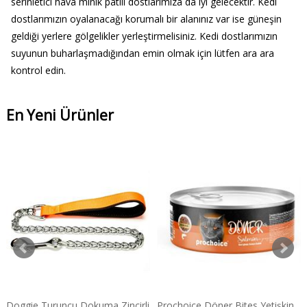
serinletici hava minik patili dostlarımıza da iyi gelecektir. Kedi
dostlarımızın oyalanacağı korumalı bir alanınız var ise güneşin
geldiği yerlere gölgelikler yerleştirmelisiniz. Kedi dostlarımızın
suyunun buharlaşmadığından emin olmak için lütfen ara ara
kontrol edin.
En Yeni Ürünler
Doggie Turuncu Dokuma Zincirli
Prochoice Döner Bites Yetişkin