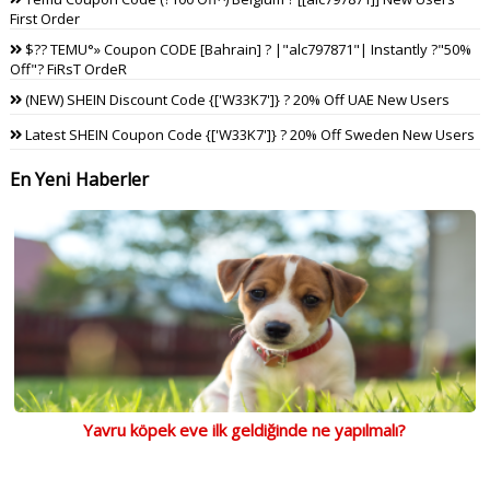
First Order
$?? TEMU°» Coupon CODE [Bahrain] ? |"alc797871"| Instantly ?"50%
Off"? FiRsT OrdeR
(NEW) SHEIN Discount Code {['W33K7']} ? 20% Off UAE New Users
Latest SHEIN Coupon Code {['W33K7']} ? 20% Off Sweden New Users
En Yeni Haberler
Yavru köpek eve ilk geldiğinde ne yapılmalı?