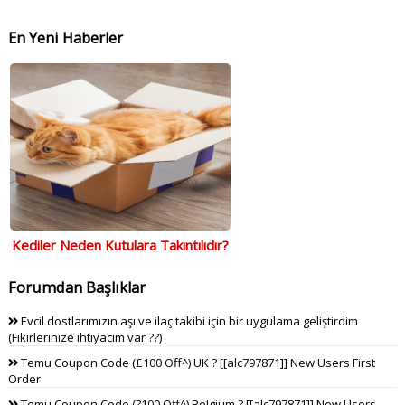
En Yeni Haberler
Kediler Neden Kutulara Takıntılıdır?
Forumdan Başlıklar
Evcil dostlarımızın aşı ve ilaç takibi için bir uygulama geliştirdim
(Fikirlerinize ihtiyacım var ??)
Temu Coupon Code (£100 Off^) UK ? [[alc797871]] New Users First
Order
Temu Coupon Code (?100 Off^) Belgium ? [[alc797871]] New Users