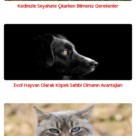
Kedinizle Seyahate Çıkarken Bilmeniz Gerekenler
Evcil Hayvan Olarak Köpek Sahibi Olmanın Avantajları