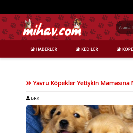
HABERLER
KEDİLER
KÖPE
Yavru Köpekler Yetişkin Mamasına 
BRK