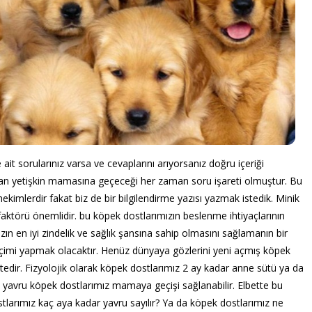
 sorularınız varsa ve cevaplarını arıyorsanız doğru içeriği
man yetişkin mamasına geçeceği her zaman soru işareti olmuştur. Bu
hekimlerdir fakat biz de bir bilgilendirme yazısı yazmak istedik. Minik
aktörü önemlidir. bu köpek dostlarımızın beslenme ihtiyaçlarının
ın en iyi zindelik ve sağlık şansına sahip olmasını sağlamanın bir
seçimi yapmak olacaktır. Henüz dünyaya gözlerini yeni açmış köpek
ir. Fizyolojik olarak köpek dostlarımız 2 ay kadar anne sütü ya da
e yavru köpek dostlarımız mamaya geçişi sağlanabilir. Elbette bu
arımız kaç aya kadar yavru sayılır? Ya da köpek dostlarımız ne