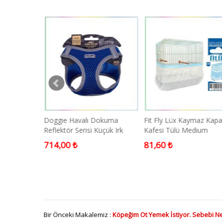
ift Köpek
Doggie Havalı Dokuma
Fit Fly Lüx Kaymaz Kapa
ı Medium
Reflektör Serisi Küçük Irk
Kafesi Tülü Medium
m
Köpek Göğüs Tasması Mavi
23x55x23cm
714,00 ₺
81,60 ₺
2XS 26-30cm
Bir Önceki Makalemiz :
Köpeğim Ot Yemek İstiyor. Sebebi Ne 