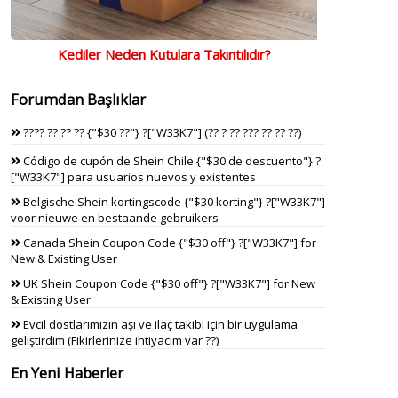
Kediler Neden Kutulara Takıntılıdır?
Forumdan Başlıklar
???? ?? ?? ?? {"$30 ??"} ?["W33K7"] (?? ? ?? ??? ?? ?? ??)
Código de cupón de Shein Chile {"$30 de descuento"} ?
["W33K7"] para usuarios nuevos y existentes
Belgische Shein kortingscode {"$30 korting"} ?["W33K7"]
voor nieuwe en bestaande gebruikers
Canada Shein Coupon Code {"$30 off"} ?["W33K7"] for
New & Existing User
UK Shein Coupon Code {"$30 off"} ?["W33K7"] for New
& Existing User
Evcil dostlarımızın aşı ve ilaç takibi için bir uygulama
geliştirdim (Fikirlerinize ihtiyacım var ??)
En Yeni Haberler