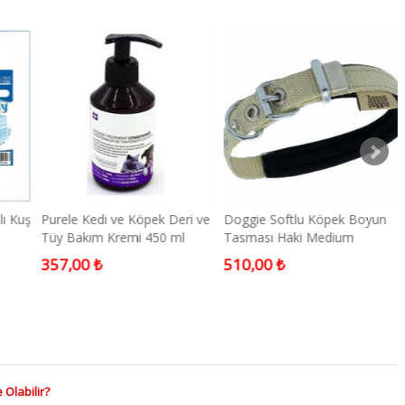
lı Kuş
Purele Kedi ve Köpek Deri ve
Doggie Softlu Köpek Boyun
Tüy Bakım Kremi 450 ml
Tasması Haki Medium
357,00 ₺
510,00 ₺
Olabilir?