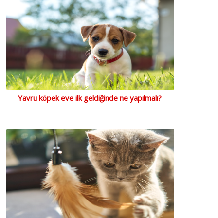
Yavru köpek eve ilk geldiğinde ne yapılmalı?