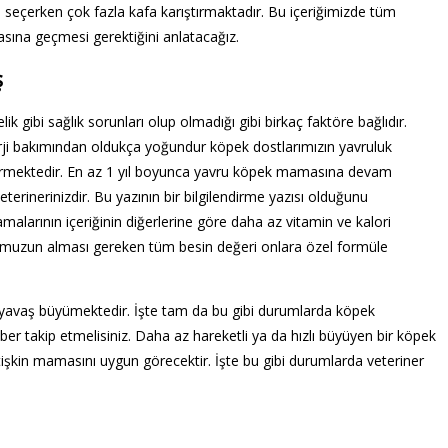
 seçerken çok fazla kafa karıştırmaktadır. Bu içeriğimizde tüm
sına geçmesi gerektiğini anlatacağız.
ş
k gibi sağlık sorunları olup olmadığı gibi birkaç faktöre bağlıdır.
erji bakımından oldukça yoğundur köpek dostlarımızın yavruluk
ermektedir. En az 1 yıl boyunca yavru köpek mamasına devam
eterinerinizdir. Bu yazının bir bilgilendirme yazısı olduğunu
alarının içeriğinin diğerlerine göre daha az vitamin ve kalori
tumuzun alması gereken tüm besin değeri onlara özel formüle
a yavaş büyümektedir. İşte tam da bu gibi durumlarda köpek
aber takip etmelisiniz. Daha az hareketli ya da hızlı büyüyen bir köpek
tişkin mamasını uygun görecektir. İşte bu gibi durumlarda veteriner