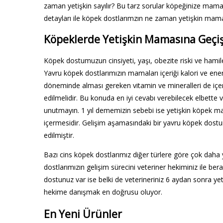
zaman yetişkin sayılır? Bu tarz sorular köpeğinize mama
detayları ile köpek dostlarımzın ne zaman yetişkin mama
Köpeklerde Yetişkin Mamasına Geçi
Köpek dostumuzun cinsiyeti, yaşı, obezite riski ve hamileli
Yavru köpek dostlarımızın mamaları içeriği kalori ve en
döneminde alması gereken vitamin ve mineralleri de iç
edilmelidir. Bu konuda en iyi cevabı verebilecek elbette v
unutmayın. 1 yıl dememizin sebebi ise yetişkin köpek mam
içermesidir. Gelişim aşamasındaki bir yavru köpek dos
edilmiştir.
Bazı cins köpek dostlarımız diğer türlere göre çok dah
dostlarımızın gelişim sürecini veteriner hekiminiz ile ber
dostunuz var ise belki de veterineriniz 6 aydan sonra ye
hekime danışmak en doğrusu oluyor.
En Yeni Ürünler