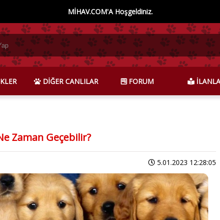
MİHAV.COM'A Hoşgeldiniz.
KLER
DİĞER CANLILAR
FORUM
İLANL
Ne Zaman Geçebilir?
5.01.2023 12:28:05