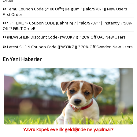
Order
Temu Coupon Code (?100 Off^) Belgium ? [[alc797871]] New Users
First Order
$?? TEMU°» Coupon CODE [Bahrain] ? |"alc797871"| Instantly ?"50%
Off"? FiRsT OrdeR
(NEW) SHEIN Discount Code {['W33K7']} ? 20% Off UAE New Users
Latest SHEIN Coupon Code {['W33K7']} ? 20% Off Sweden New Users
En Yeni Haberler
Yavru köpek eve ilk geldiğinde ne yapılmalı?