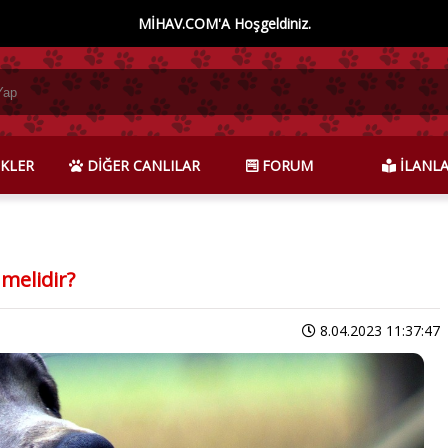
MİHAV.COM'A Hoşgeldiniz.
KLER
DİĞER CANLILAR
FORUM
İLANL
melidir?
8.04.2023 11:37:47