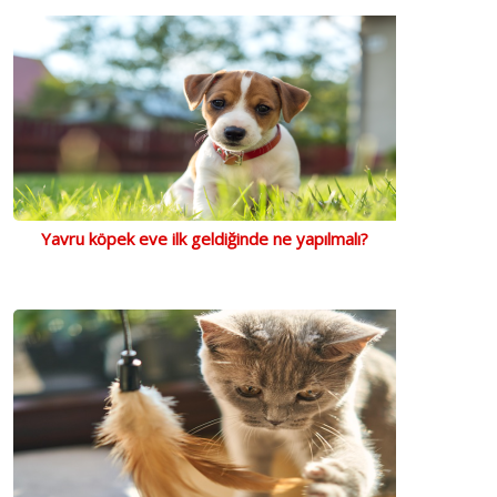
Yavru köpek eve ilk geldiğinde ne yapılmalı?