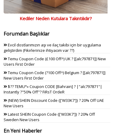
Kediler Neden Kutulara Takıntılıdır?
Forumdan Başlıklar
Evcil dostlarımızın aşı ve ilaç takibi için bir uygulama
geliştirdim (Fikirlerinize ihtiyacım var ??)
Temu Coupon Code (£100 Off^) UK ? [[alc797871]] New
Users First Order
Temu Coupon Code (?100 Off^) Belgium ? [[alc797871]]
New Users First Order
$?? TEMU°» Coupon CODE [Bahrain] ? |"alc797871"|
Instantly ?"50% Off"? FiRsT OrdeR
(NEW) SHEIN Discount Code {['W33K7']} ? 20% Off UAE
New Users
Latest SHEIN Coupon Code {['W33K7']} ? 20% Off
Sweden New Users
En Yeni Haberler