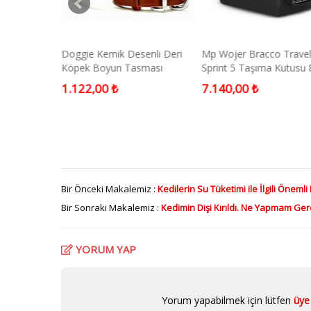
 Köpek
Doggie Kemik Desenli Deri
Mp Wojer Bracco Trave
 50 kg 5 mt
Köpek Boyun Tasması
Sprint 5 Taşıma Kutusu 
Kahverengi Medium
60 X 61,5 Cm
1.122,00 ₺
7.140,00 ₺
Bir Önceki Makalemiz :
Kedilerin Su Tüketimi ile İlgili Önemli 
Bir Sonraki Makalemiz :
Kedimin Dişi Kırıldı. Ne Yapmam Ger
YORUM YAP
Yorum yapabilmek için lütfen
üye 