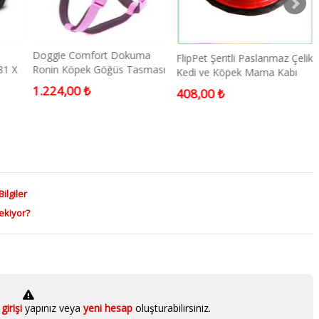
l
Doggie Comfort Dokuma
FlipPet Şeritli Paslanmaz Çelik
81 X
Ronin Köpek Göğüs Tasması
Kedi ve Köpek Mama Kabı
Medium Mor 2x45-55 Cm
710ml Renkli
1.224,00 ₺
408,00 ₺
Bilgiler
ekiyor?
girişi
yapınız veya
yeni hesap
oluşturabilirsiniz.