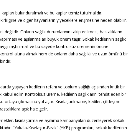
kapları bulundurulmalı ve bu kaplar temiz tutulmalıdır.
rliliğine ve diğer hayvanların yiyeceklere erişmesine neden olabilir.
ı değildir. Onların sağlık durumlarının takip edilmesi, hastalıkların
 yapılması ve aşılanmaları büyük önem taşır. Sokak kedilerinin sağlık
yaygınlaştırılmalı ve bu sayede kontrolsüz üremenin önüne
ı kontrol altına almak hem de onların daha sağlıklı ve uzun ömürlü bir
iridir.
klarda yaşayan kedilerin refahı ve toplum sağlığı açısından kritik bir
kabul edilir. Kontrolsüz üreme, kedilerin sağlıklarını tehdit eden bir
 ortaya çıkmasına yol açar. Kısırlaştırılmamış kediler, çiftleşme
stalıklara açık hale gelir.
ernekler, kısırlaştırma ve aşılama kampanyaları düzenleyerek sokak
adır. "Yakala-Kısırlaştır-Bırak" (YKB) programları, sokak kedilerinin