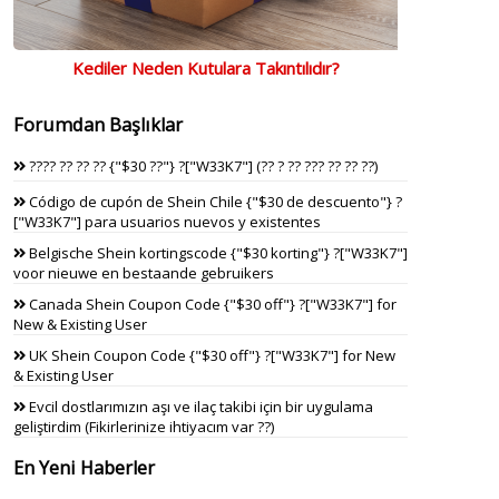
Kediler Neden Kutulara Takıntılıdır?
Forumdan Başlıklar
???? ?? ?? ?? {"$30 ??"} ?["W33K7"] (?? ? ?? ??? ?? ?? ??)
Código de cupón de Shein Chile {"$30 de descuento"} ?
["W33K7"] para usuarios nuevos y existentes
Belgische Shein kortingscode {"$30 korting"} ?["W33K7"]
voor nieuwe en bestaande gebruikers
Canada Shein Coupon Code {"$30 off"} ?["W33K7"] for
New & Existing User
UK Shein Coupon Code {"$30 off"} ?["W33K7"] for New
& Existing User
Evcil dostlarımızın aşı ve ilaç takibi için bir uygulama
geliştirdim (Fikirlerinize ihtiyacım var ??)
En Yeni Haberler