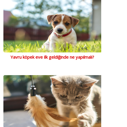
Yavru köpek eve ilk geldiğinde ne yapılmalı?