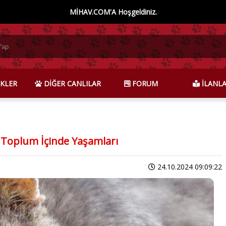
MİHAV.COM'A Hoşgeldiniz.
KLER
DİĞER CANLILAR
FORUM
İLANL
 Toplum İçinde Yaşamları
24.10.2024 09:09:22