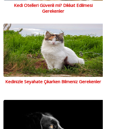
Kedi Otelleri Güvenli mi? Dikkat Edilmesi
Gerekenler
Kedinizle Seyahate Çıkarken Bilmeniz Gerekenler