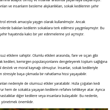
ları ve insanların besleme alışkanlıkları, sokak kedilerinin şehir
ntrol etmek amacıyla yaygın olarak kullanılmıştır. Ancak
vlerde bakılan kedilerin sokaklara terk edilmesi yaygınlaşmıştır. Bu
ehir hayatında kalıcı bir yer edinmelerine yol açmıştır.
uz etkilere sahiptir. Olumlu etkileri arasında, fare ve sıçan gibi
 sokak kedileri, kemirgen popülasyonlarını dengeleyerek toplum sağlığına
yal destek ve moral kaynağı olmuştur. İnsanlar, sokak kedileriyle
n stresiyle başa çıkmada bir rahatlama hissi yaşayabilir.
nları nedeniyle de olumsuz etkiler yaratabilir. Hızla çoğalan kedi
r hem de sokakta yaşayan kedilerin refahını tehlikeye atar. Ayrıca
bu hastalıklar diğer kedilere veya insanlara bulaşabilir. Bu nedenle,
ve yönetmek önemlidir.