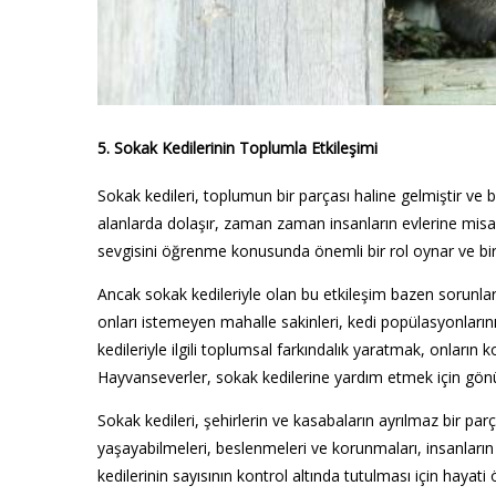
5. Sokak Kedilerinin Toplumla Etkileşimi
Sokak kedileri, toplumun bir parçası haline gelmiştir ve bi
alanlarda dolaşır, zaman zaman insanların evlerine misafir 
sevgisini öğrenme konusunda önemli bir rol oynar ve birço
Ancak sokak kedileriyle olan bu etkileşim bazen sorunlara
onları istemeyen mahalle sakinleri, kedi popülasyonların
kedileriyle ilgili toplumsal farkındalık yaratmak, onları
Hayvanseverler, sokak kedilerine yardım etmek için gönül
Sokak kedileri, şehirlerin ve kasabaların ayrılmaz bir parç
yaşayabilmeleri, beslenmeleri ve korunmaları, insanların 
kedilerinin sayısının kontrol altında tutulması için hayat