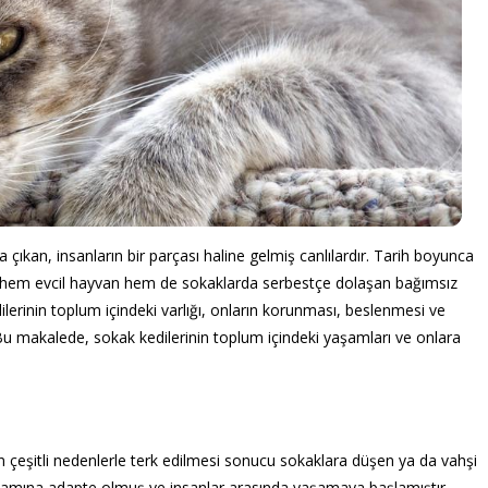
ıkan, insanların bir parçası haline gelmiş canlılardır. Tarih boyunca
iler hem evcil hayvan hem de sokaklarda serbestçe dolaşan bağımsız
ilerinin toplum içindeki varlığı, onların korunması, beslenmesi ve
 Bu makalede, sokak kedilerinin toplum içindeki yaşamları ve onlara
n çeşitli nedenlerle terk edilmesi sonucu sokaklara düşen ya da vahşi
tamına adapte olmuş ve insanlar arasında yaşamaya başlamıştır.