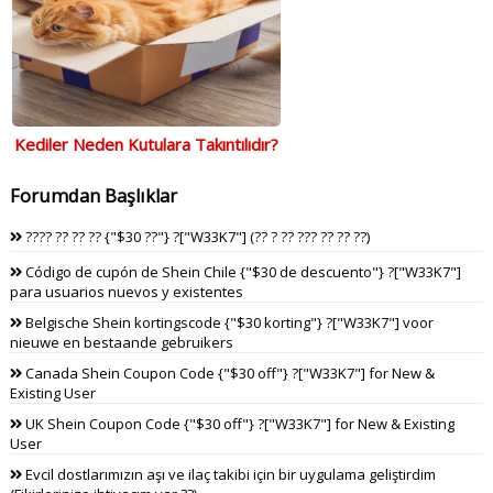
Kediler Neden Kutulara Takıntılıdır?
Forumdan Başlıklar
???? ?? ?? ?? {"$30 ??"} ?["W33K7"] (?? ? ?? ??? ?? ?? ??)
Código de cupón de Shein Chile {"$30 de descuento"} ?["W33K7"]
para usuarios nuevos y existentes
Belgische Shein kortingscode {"$30 korting"} ?["W33K7"] voor
nieuwe en bestaande gebruikers
Canada Shein Coupon Code {"$30 off"} ?["W33K7"] for New &
Existing User
UK Shein Coupon Code {"$30 off"} ?["W33K7"] for New & Existing
User
Evcil dostlarımızın aşı ve ilaç takibi için bir uygulama geliştirdim