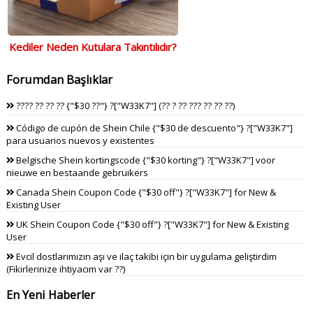
Kediler Neden Kutulara Takıntılıdır?
Forumdan Başlıklar
???? ?? ?? ?? {"$30 ??"} ?["W33K7"] (?? ? ?? ??? ?? ?? ??)
Código de cupón de Shein Chile {"$30 de descuento"} ?["W33K7"]
para usuarios nuevos y existentes
Belgische Shein kortingscode {"$30 korting"} ?["W33K7"] voor
nieuwe en bestaande gebruikers
Canada Shein Coupon Code {"$30 off"} ?["W33K7"] for New &
Existing User
UK Shein Coupon Code {"$30 off"} ?["W33K7"] for New & Existing
User
Evcil dostlarımızın aşı ve ilaç takibi için bir uygulama geliştirdim
(Fikirlerinize ihtiyacım var ??)
En Yeni Haberler