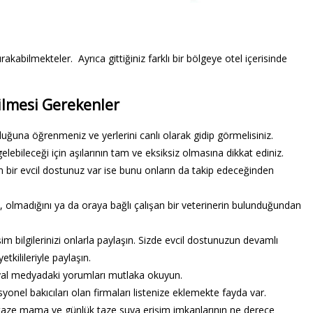
rakabilmekteler. Ayrıca gittiğiniz farklı bir bölgeye otel içerisinde
ilmesi Gerekenler
uğuna öğrenmeniz ve yerlerini canlı olarak gidip görmelisiniz.
lebileceği için aşılarının tam ve eksiksiz olmasına dikkat ediniz.
n bir evcil dostunuz var ise bunu onların da takip edeceğinden
p, olmadığını ya da oraya bağlı çalışan bir veterinerin bulunduğundan
şim bilgilerinizi onlarla paylaşın. Sizde evcil dostunuzun devamlı
yetkilileriyle paylaşın.
al medyadaki yorumları mutlaka okuyun.
nel bakıcıları olan firmaları listenize eklemekte fayda var.
, taze mama ve günlük taze suya erişim imkanlarının ne derece