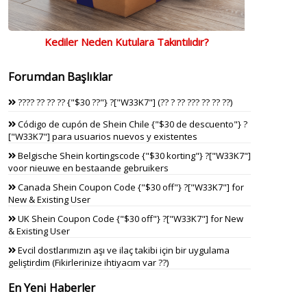
Kediler Neden Kutulara Takıntılıdır?
Forumdan Başlıklar
???? ?? ?? ?? {"$30 ??"} ?["W33K7"] (?? ? ?? ??? ?? ?? ??)
Código de cupón de Shein Chile {"$30 de descuento"} ?
["W33K7"] para usuarios nuevos y existentes
Belgische Shein kortingscode {"$30 korting"} ?["W33K7"]
voor nieuwe en bestaande gebruikers
Canada Shein Coupon Code {"$30 off"} ?["W33K7"] for
New & Existing User
UK Shein Coupon Code {"$30 off"} ?["W33K7"] for New
& Existing User
Evcil dostlarımızın aşı ve ilaç takibi için bir uygulama
geliştirdim (Fikirlerinize ihtiyacım var ??)
En Yeni Haberler