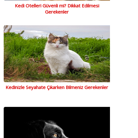
Kedi Otelleri Güvenli mi? Dikkat Edilmesi
Gerekenler
Kedinizle Seyahate Çıkarken Bilmeniz Gerekenler