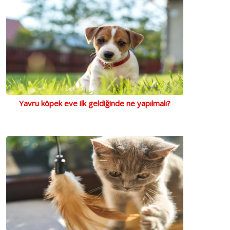
Yavru köpek eve ilk geldiğinde ne yapılmalı?