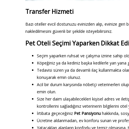
Transfer Hizmeti
Bazı oteller evcil dostunuzu evinizden alıp, evinize geri bı
nakledilmesini güvenli bir şekilde isteyebilirsiniz.
Pet Oteli Seçimi Yaparken Dikkat Ed
Seçim yaparken ruhsat ve çalışma iznine sahip old
Köpeğiniz ya da kediniz başka kedilerle yan yana ge
Tedavisi süren ya da devamlı ilaç kullanmakta ola
konuşarak emin olunuz.
Acil bir durum karşısında nöbetçi veterinerleri olu
emin olun.
Size her daim ulaşabilecekleri kişisel adres ve ileti
kontrollerini sağladığınız veterinerin bilgilerini otel 
İrtibata geçeceğiniz
Pet Pansiyonu
hakkında, sosy
Ücretine aldanmadan, ev konforu sunan ve profesyo
Yatacakları alanların konforlu ve temiz olmasına