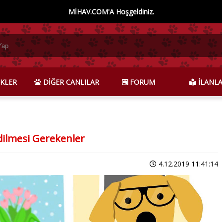
MİHAV.COM'A Hoşgeldiniz.
KLER
DİĞER CANLILAR
FORUM
İLANL
dilmesi Gerekenler
4.12.2019 11:41:14