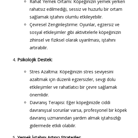
Rahat Yemek Ortamı
: Köpeğinizin yemek yerken
rahatsız edilmediği, sessiz ve huzurlu bir ortam
sağlamak iştahını olumlu etkileyebilir.
Çevresel Zenginleştirme
: Oyunlar, egzersiz ve
sosyal etkileşimler gibi aktivitelerle köpeğinizin
zihinsel ve fiziksel olarak uyarılması, iştahını
artırabilir.
Psikolojik Destek
:
Stres Azaltma
: Köpeğinizin stres seviyesini
azaltmak için düzenli egzersizler, sevgi dolu
etkileşimler ve rahatlatıcı bir çevre sağlamak
önemlidir.
Davranış Terapisi
: Eğer köpeğinizde ciddi
davranışsal sorunlar varsa, profesyonel bir köpek
davranış uzmanından yardım almak iştahsızlığı
gidermede etkili olabilir.
Yemek İştahını Artırıcı Stratejiler
: