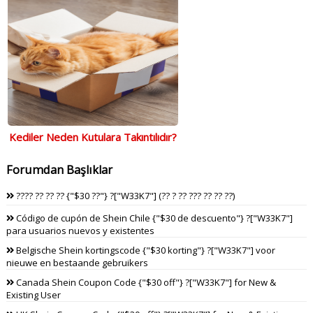
Kediler Neden Kutulara Takıntılıdır?
Forumdan Başlıklar
???? ?? ?? ?? {"$30 ??"} ?["W33K7"] (?? ? ?? ??? ?? ?? ??)
Código de cupón de Shein Chile {"$30 de descuento"} ?["W33K7"]
para usuarios nuevos y existentes
Belgische Shein kortingscode {"$30 korting"} ?["W33K7"] voor
nieuwe en bestaande gebruikers
Canada Shein Coupon Code {"$30 off"} ?["W33K7"] for New &
Existing User