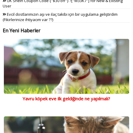
UK Shein Coupon Code {"$30 off"} ?["W33K7"] for New & Existing
User
Evcil dostlarımızın aşı ve ilaç takibi için bir uygulama geliştirdim
(Fikirlerinize ihtiyacım var ??)
En Yeni Haberler
Yavru köpek eve ilk geldiğinde ne yapılmalı?