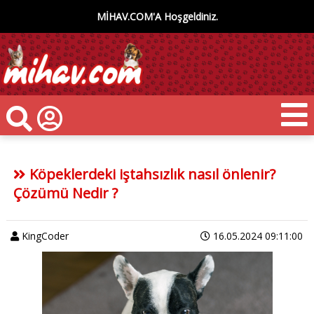
MİHAV.COM'A Hoşgeldiniz.
Köpeklerdeki iştahsızlık nasıl önlenir?
Çözümü Nedir ?
KingCoder
16.05.2024 09:11:00