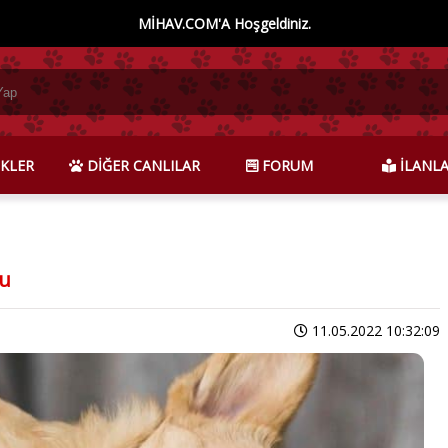
MİHAV.COM'A Hoşgeldiniz.
KLER
DİĞER CANLILAR
FORUM
İLANL
nu
11.05.2022 10:32:09