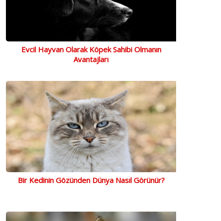
Evcil Hayvan Olarak Köpek Sahibi Olmanın
Avantajları
Enjoy 
Kuzu E
Konser
61,2
Bir Kedinin Gözünden Dünya Nasıl Görünür?