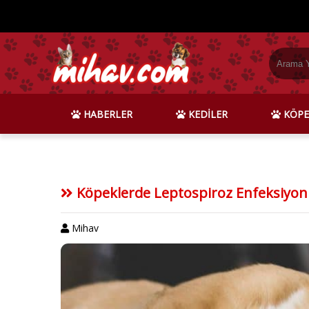
HABERLER
KEDİLER
KÖPE
Köpeklerde Leptospiroz Enfeksiyo
Mihav