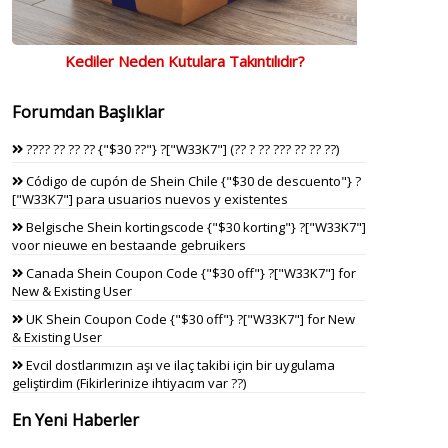
Kediler Neden Kutulara Takıntılıdır?
Forumdan Başlıklar
???? ?? ?? ?? {"$30 ??"} ?["W33K7"] (?? ? ?? ??? ?? ?? ??)
Código de cupón de Shein Chile {"$30 de descuento"} ?
["W33K7"] para usuarios nuevos y existentes
Belgische Shein kortingscode {"$30 korting"} ?["W33K7"]
voor nieuwe en bestaande gebruikers
Canada Shein Coupon Code {"$30 off"} ?["W33K7"] for
New & Existing User
UK Shein Coupon Code {"$30 off"} ?["W33K7"] for New
& Existing User
Evcil dostlarımızın aşı ve ilaç takibi için bir uygulama
geliştirdim (Fikirlerinize ihtiyacım var ??)
En Yeni Haberler