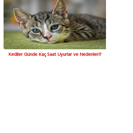
Doggie Gerçek Deriden El
Doggie Comfort Deri Kemik
Yapımı Dragon Model Köpek
Süslü Köpek Boyun Tasması
Göğüs Tasması - XL-3x75-
Medium Camel
5.406,00 ₺
739,50 ₺
90cm - Black
Kediler Günde Kaç Saat Uyurlar ve Nedenleri?