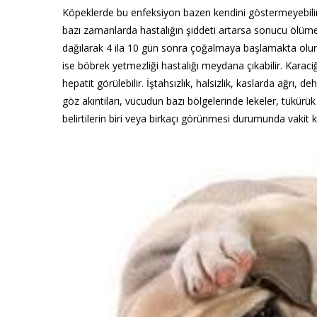
Köpeklerde bu enfeksiyon bazen kendini göstermeyebilir.
bazı zamanlarda hastalığın şiddeti artarsa sonucu ölüme 
dağılarak 4 ila 10 gün sonra çoğalmaya başlamakta olu
ise böbrek yetmezliği hastalığı meydana çıkabilir. Karaci
hepatit görülebilir. İştahsızlık, halsizlik, kaslarda ağrı, 
göz akıntıları, vücudun bazı bölgelerinde lekeler, tükürü
belirtilerin biri veya birkaçı görünmesi durumunda vaki