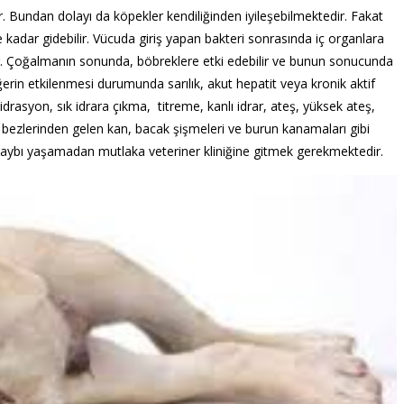
 Bundan dolayı da köpekler kendiliğinden iyileşebilmektedir. Fakat
kadar gidebilir. Vücuda giriş yapan bakteri sonrasında iç organlara
r. Çoğalmanın sonunda, böbreklere etki edebilir ve bunun sonucunda
ğerin etkilenmesi durumunda sarılık, akut hepatit veya kronik aktif
dehidrasyon, sık idrara çıkma, titreme, kanlı idrar, ateş, yüksek ateş,
k bezlerinden gelen kan, bacak şişmeleri ve burun kanamaları gibi
t kaybı yaşamadan mutlaka veteriner kliniğine gitmek gerekmektedir.