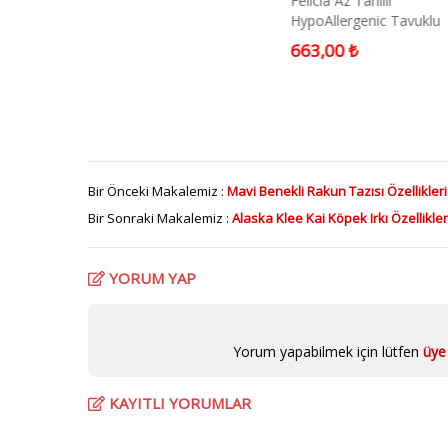
Deri Kemik
Felicia Az Tahıllı
un Tasması
HypoAllergenic Tavuklu
Kısırlaştırılmış 7+ Yetişki
663,00 ₺
Kedi Maması 2 Kg
Bir Önceki Makalemiz :
Mavi Benekli Rakun Tazısı Özellikleri
Bir Sonraki Makalemiz :
Alaska Klee Kai Köpek Irkı Özellikler
YORUM YAP
Yorum yapabilmek için lütfen
üye 
KAYITLI YORUMLAR