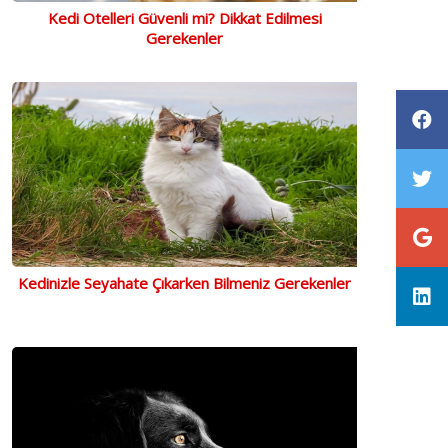
Kedi Otelleri Güvenli mi? Dikkat Edilmesi
Gerekenler
Kedinizle Seyahate Çıkarken Bilmeniz Gerekenler