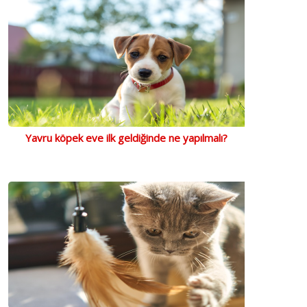
Yavru köpek eve ilk geldiğinde ne yapılmalı?