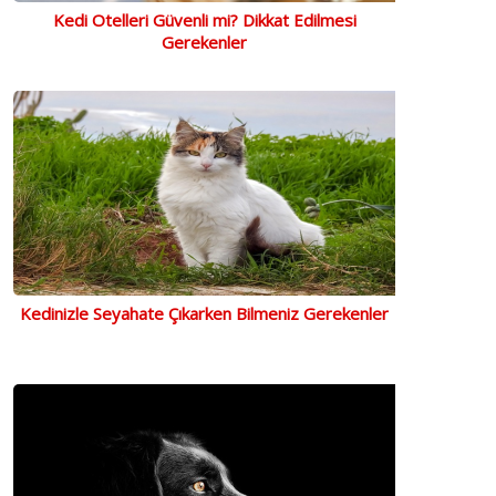
Kedi Otelleri Güvenli mi? Dikkat Edilmesi
Gerekenler
Kedinizle Seyahate Çıkarken Bilmeniz Gerekenler