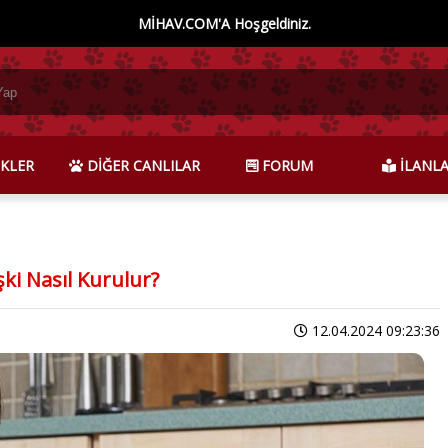
MİHAV.COM'A Hoşgeldiniz.
KLER
DİĞER CANLILAR
FORUM
İLANL
şki Nasıl Kurulur?
12.04.2024 09:23:36