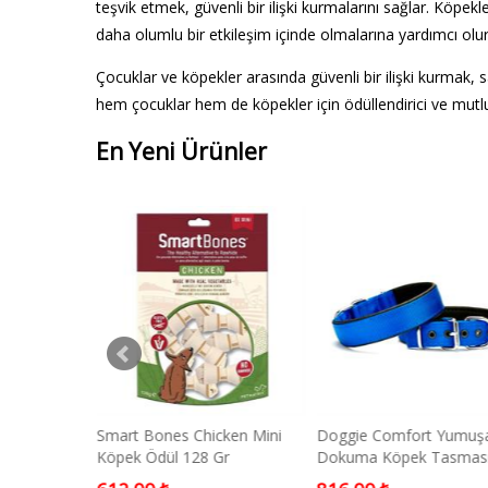
teşvik etmek, güvenli bir ilişki kurmalarını sağlar. Köpekl
daha olumlu bir etkileşim içinde olmalarına yardımcı olur
Çocuklar ve köpekler arasında güvenli bir ilişki kurmak, sa
hem çocuklar hem de köpekler için ödüllendirici ve mutlul
En Yeni Ürünler
Dokuma
Smart Bones Chicken Mini
Doggie Comfort Yumuş
Tasması
Köpek Ödül 128 Gr
Dokuma Köpek Tasmas
 3x100 Cm
2,5x37-45cm Mavi Med