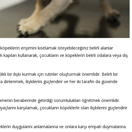
öpeklerin erişimini kısıtlamak isteyebileceğiniz belirli alanlar
kapıları kullanarak, çocukların ve köpeklerin belirli odalara veya dış
lı bir ilişki kurmak için rutinler oluşturmak önemlidir. Belirli bir
inlenmek, ilişkilerini güçlendirir ve her iki tarafın da güvende
nmenin beraberinde getirdiği sorumlulukları öğretmek önemlidir.
çlarını karşılamak, çocukların köpeklerle olan ilişkilerini güçlendirir
klerin duygularını anlamalarına ve onlara karşı empati duymalarına