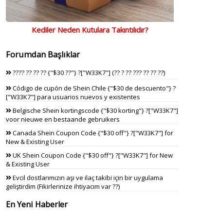
Kediler Neden Kutulara Takıntılıdır?
Forumdan Başlıklar
???? ?? ?? ?? {"$30 ??"} ?["W33K7"] (?? ? ?? ??? ?? ?? ??)
Código de cupón de Shein Chile {"$30 de descuento"} ?
["W33K7"] para usuarios nuevos y existentes
Belgische Shein kortingscode {"$30 korting"} ?["W33K7"]
voor nieuwe en bestaande gebruikers
Canada Shein Coupon Code {"$30 off"} ?["W33K7"] for
New & Existing User
UK Shein Coupon Code {"$30 off"} ?["W33K7"] for New
& Existing User
Evcil dostlarımızın aşı ve ilaç takibi için bir uygulama
geliştirdim (Fikirlerinize ihtiyacım var ??)
En Yeni Haberler