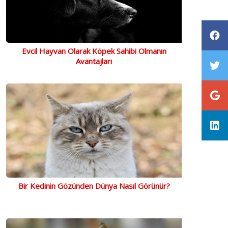
Evcil Hayvan Olarak Köpek Sahibi Olmanın
Avantajları
Bir Kedinin Gözünden Dünya Nasıl Görünür?