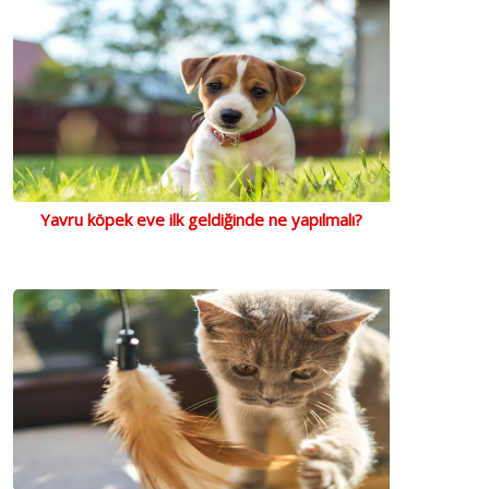
Yavru köpek eve ilk geldiğinde ne yapılmalı?