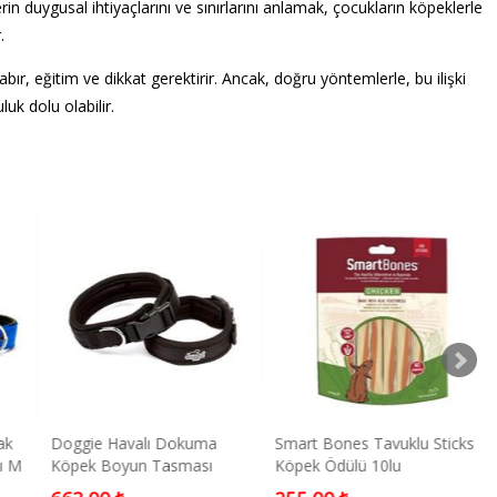
erin duygusal ihtiyaçlarını ve sınırlarını anlamak, çocukların köpeklerle
.
bır, eğitim ve dikkat gerektirir. Ancak, doğru yöntemlerle, bu ilişki
uk dolu olabilir.
ak
Doggie Havalı Dokuma
Smart Bones Tavuklu Sticks
ı M
Köpek Boyun Tasması
Köpek Ödülü 10lu
ium
Medium Siyah 2x35-45 Cm