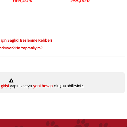
663,00 ₺
255,00 ₺
 için Sağlıklı Beslenme Rehberi
rkuyor? Ne Yapmalıyım?
girişi
yapınız veya
yeni hesap
oluşturabilirsiniz.