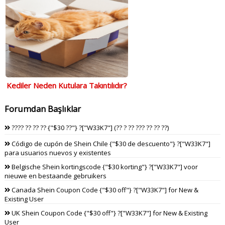
Kediler Neden Kutulara Takıntılıdır?
Forumdan Başlıklar
???? ?? ?? ?? {"$30 ??"} ?["W33K7"] (?? ? ?? ??? ?? ?? ??)
Código de cupón de Shein Chile {"$30 de descuento"} ?["W33K7"]
para usuarios nuevos y existentes
Belgische Shein kortingscode {"$30 korting"} ?["W33K7"] voor
nieuwe en bestaande gebruikers
Canada Shein Coupon Code {"$30 off"} ?["W33K7"] for New &
Existing User
UK Shein Coupon Code {"$30 off"} ?["W33K7"] for New & Existing
User