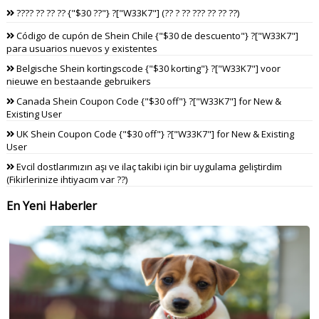
???? ?? ?? ?? {"$30 ??"} ?["W33K7"] (?? ? ?? ??? ?? ?? ??)
Código de cupón de Shein Chile {"$30 de descuento"} ?["W33K7"]
para usuarios nuevos y existentes
Belgische Shein kortingscode {"$30 korting"} ?["W33K7"] voor
nieuwe en bestaande gebruikers
Canada Shein Coupon Code {"$30 off"} ?["W33K7"] for New &
Existing User
UK Shein Coupon Code {"$30 off"} ?["W33K7"] for New & Existing
User
Evcil dostlarımızın aşı ve ilaç takibi için bir uygulama geliştirdim
(Fikirlerinize ihtiyacım var ??)
En Yeni Haberler