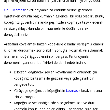
aşırı enerjiden kurtulmalarına yardımcı olmanın iyi bir yoludur.
Ödül Maması
: evcil hayvanınıza emrinizi yerine getirmeyi
öğretirken onunla bağ kurmanın eğlenceli bir yolu olabilir. Bunu,
köpeğinizi güvenli bir alanda peşinizden koşmaya teşvik ederek
ve size yaklaştıklarında bir muamele ile ödüllendirerek
deneyebilirsiniz.
Arabaları kovalamak bazen köpeklere o kadar yerleşmiş olabilir
ki, onları durdurmak zor olabilir. Sonuçta, koşmak ve avlanmak
istemeleri doğal içgüdülerinin bir parçası. Farklı oyunları
denemenin yanı sıra, bu fikirleri de dahil edebilirsiniz.
Dikkatini dağıtacak şeyleri kovalamasını önlemek için
köpeğinizi bir tasma ile gezdirin veya çitle çevrili bir
bahçede tutun.
Yürüyüşe çıktığınızda köpeğinizin
tasmasız
bırakılmasına
izin vermeyin.
Köpeğinize seslendiğinizde size gelmesi için ve dürtü
kontrolü konusunda onları eğitin. Kaçarlarsa, size geri