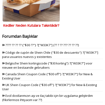
Kediler Neden Kutulara Takıntılıdır?
Forumdan Başlıklar
???? ?? ?? ?? {"$30 ??"} ?["W33K7"] (?? ? ?? ??? ?? ?? ??)
Código de cupón de Shein Chile {"$30 de descuento"} ?["W33K7"]
para usuarios nuevos y existentes
Belgische Shein kortingscode {"$30 korting"} ?["W33K7"] voor
nieuwe en bestaande gebruikers
Canada Shein Coupon Code {"$30 off"} ?["W33K7"] for New &
Existing User
UK Shein Coupon Code {"$30 off"} ?["W33K7"] for New & Existing
User
Evcil dostlarımızın aşı ve ilaç takibi için bir uygulama geliştirdim
(Fikirlerinize ihtiyacım var ??)