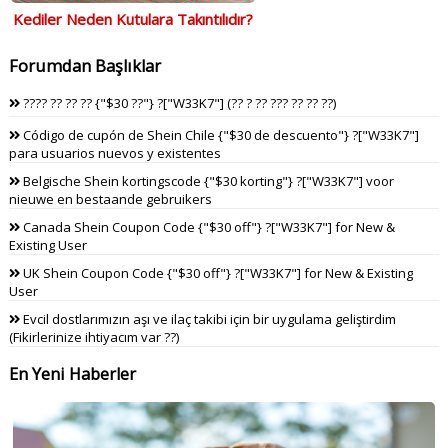
Kediler Neden Kutulara Takıntılıdır?
Forumdan Başlıklar
???? ?? ?? ?? {"$30 ??"} ?["W33K7"] (?? ? ?? ??? ?? ?? ??)
Código de cupón de Shein Chile {"$30 de descuento"} ?["W33K7"]
para usuarios nuevos y existentes
Belgische Shein kortingscode {"$30 korting"} ?["W33K7"] voor
nieuwe en bestaande gebruikers
Canada Shein Coupon Code {"$30 off"} ?["W33K7"] for New &
Existing User
UK Shein Coupon Code {"$30 off"} ?["W33K7"] for New & Existing
User
Evcil dostlarımızın aşı ve ilaç takibi için bir uygulama geliştirdim
(Fikirlerinize ihtiyacım var ??)
En Yeni Haberler