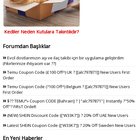
Kediler Neden Kutulara Takıntılıdır?
Forumdan Başlıklar
Evcil dostlarımızın aşı ve ilaç takibi için bir uygulama geliştirdim
(Fikirlerinize ihtiyacım var ??)
Temu Coupon Code (£100 Off^) UK ? [[alc797871]] New Users First
Order
Temu Coupon Code (?100 Off^) Belgium ? [[alc797871]] New Users
First Order
$?? TEMU°» Coupon CODE [Bahrain] ? |"alc797871"| Instantly ?"50%
Off"? FiRsT OrdeR
(NEW) SHEIN Discount Code {['W33K7']} ? 20% Off UAE New Users
Latest SHEIN Coupon Code {['W33K7']} ? 20% Off Sweden New Users
En Yeni Haberler