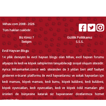
Mihav.com 2008 - 2026
Tüm hakları saklıdır.
Biz Kimiz ?
Gizlilik Politikamız
İletişim
S.S.S.
Evcil Hayvan Blogu
14 yıllık deneyim ile evcil hayvan blogu olan Mihav, evcil hayvan forumu
altyapısı ile kedi ve köpek sahiplerinin tanışabileceği sosyal oluşum sitesidir.
Ayrıca Mihavmarket.com.tr web sitesinden de 3 yıldan beri aktif faaliyet
gösteren e-ticaret platformu ile evcil hayvanlarınız ve sokak hayvanları için
kedi maması, köpek maması, kedi kumu, köpek kulübesi, kedi kulübesi,
köpek oyuncakları, kedi oyuncakları, kedi ve köpek ödül mamaları gibi
ürünleri de bünyesine katarak siz hayvansever dostlarımıza hizmet
vermektedir.