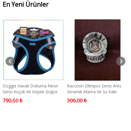
En Yeni Ürünler
Doggie Havalı Dokuma Neon
Raccoon Olimpos Serisi Ares
Serisi Küçük Irk Köpek Göğüs
Seramik Mama Ve Su Kabı
Tasması Mavi M 38-44cm
300ml
790,50 ₺
306,00 ₺