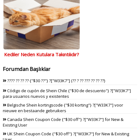
Kediler Neden Kutulara Takıntılıdır?
Forumdan Başlıklar
???? ?? ?? ?? {"$30 ??"} ?["W33K7"] (?? ? ?? ??? ?? ?? ??)
Código de cupón de Shein Chile {"$30 de descuento"} ?["W33K7"]
para usuarios nuevos y existentes
Belgische Shein kortingscode {"$30 korting"} ?["W33K7"] voor
nieuwe en bestaande gebruikers
Canada Shein Coupon Code {"$30 off"} ?["W33K7"] for New &
Existing User
UK Shein Coupon Code {"$30 off"} ?["W33K7"] for New & Existing
User