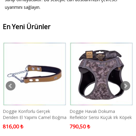
uyarımını sağlayın.
En Yeni Ürünler
Doggie Konforlu Gerçek
Doggie Havalı Dokuma
Deriden El Yapımı Camel Boğma
Reflektör Serisi Küçük Irk Köpek
Zincirli Köpek Boyun Tasması
Göğüs Tasması Kamuflaj M 38-
816,00 ₺
790,50 ₺
2x35-45CM
44cm