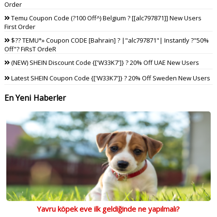
Order
Temu Coupon Code (?100 Off^) Belgium ? [[alc797871]] New Users
First Order
$?? TEMU°» Coupon CODE [Bahrain] ? |"alc797871"| Instantly ?"50%
Off"? FiRsT OrdeR
(NEW) SHEIN Discount Code {['W33K7']} ? 20% Off UAE New Users
Latest SHEIN Coupon Code {['W33K7']} ? 20% Off Sweden New Users
En Yeni Haberler
Yavru köpek eve ilk geldiğinde ne yapılmalı?