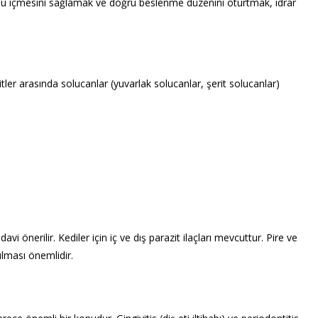
a su içmesini sağlamak ve doğru beslenme düzenini oturtmak, idrar
itler arasında solucanlar (yuvarlak solucanlar, şerit solucanlar)
avi önerilir. Kediler için iç ve dış parazit ilaçları mevcuttur. Pire ve
ulması önemlidir.