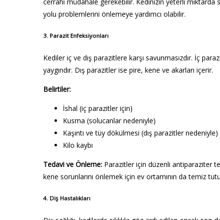
cerrahi müdahale gerekebilir. Kedinizin yeterli miktard
yolu problemlerini önlemeye yardımcı olabilir.
3.
Parazit Enfeksiyonları
Kediler iç ve dış parazitlere karşı savunmasızdır. İç paraz
yaygındır. Dış parazitler ise pire, kene ve akarları içerir.
Belirtiler:
İshal (iç parazitler için)
Kusma (solucanlar nedeniyle)
Kaşıntı ve tüy dökülmesi (dış parazitler nedeniyle)
Kilo kaybı
Tedavi ve Önleme:
Parazitler için düzenli antiparaziter ted
kene sorunlarını önlemek için ev ortamının da temiz tut
4.
Diş Hastalıkları