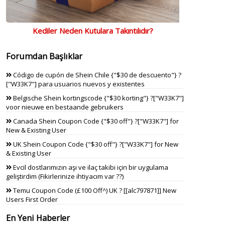
Kediler Neden Kutulara Takıntılıdır?
Forumdan Başlıklar
Código de cupón de Shein Chile {"$30 de descuento"} ?
["W33K7"] para usuarios nuevos y existentes
Belgische Shein kortingscode {"$30 korting"} ?["W33K7"]
voor nieuwe en bestaande gebruikers
Canada Shein Coupon Code {"$30 off"} ?["W33K7"] for
New & Existing User
UK Shein Coupon Code {"$30 off"} ?["W33K7"] for New
& Existing User
Evcil dostlarımızın aşı ve ilaç takibi için bir uygulama
geliştirdim (Fikirlerinize ihtiyacım var ??)
Temu Coupon Code (£100 Off^) UK ? [[alc797871]] New
Users First Order
En Yeni Haberler