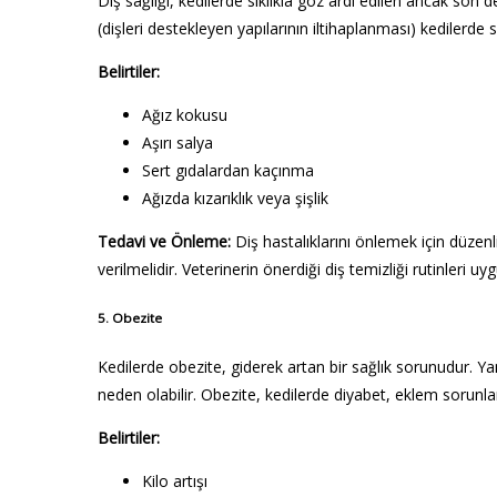
Diş sağlığı, kedilerde sıklıkla göz ardı edilen ancak son de
(dişleri destekleyen yapılarının iltihaplanması) kedilerde s
Belirtiler:
Ağız kokusu
Aşırı salya
Sert gıdalardan kaçınma
Ağızda kızarıklık veya şişlik
Tedavi ve Önleme:
Diş hastalıklarını önlemek için düzenl
verilmelidir. Veterinerin önerdiği diş temizliği rutinleri uy
5.
Obezite
Kedilerde obezite, giderek artan bir sağlık sorunudur. Yan
neden olabilir. Obezite, kedilerde diyabet, eklem sorunları v
Belirtiler:
Kilo artışı