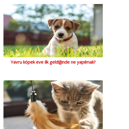
Yavru köpek eve ilk geldiğinde ne yapılmalı?