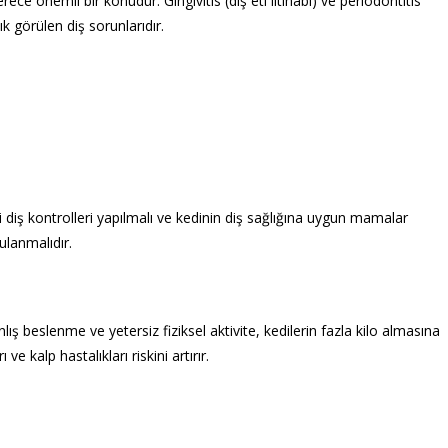
rece önemli bir konudur. Gingivitis (diş eti iltihabı) ve periodontitis
ık görülen diş sorunlarıdır.
i diş kontrolleri yapılmalı ve kedinin diş sağlığına uygun mamalar
gulanmalıdır.
lış beslenme ve yetersiz fiziksel aktivite, kedilerin fazla kilo almasına
e kalp hastalıkları riskini artırır.