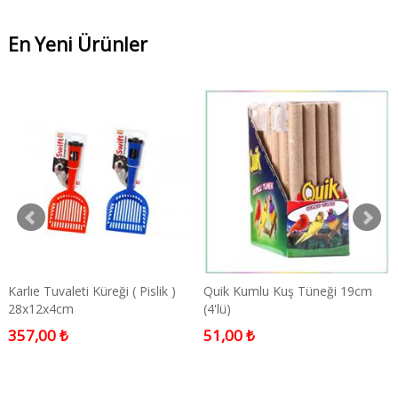
En Yeni Ürünler
Karlıe Tuvaleti Küreği ( Pislik )
Quik Kumlu Kuş Tüneği 19cm
28x12x4cm
(4'lü)
357,00 ₺
51,00 ₺