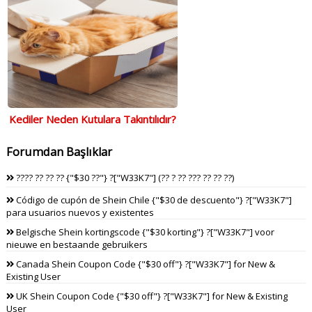
Kediler Neden Kutulara Takıntılıdır?
Forumdan Başlıklar
???? ?? ?? ?? {"$30 ??"} ?["W33K7"] (?? ? ?? ??? ?? ?? ??)
Código de cupón de Shein Chile {"$30 de descuento"} ?["W33K7"]
para usuarios nuevos y existentes
Belgische Shein kortingscode {"$30 korting"} ?["W33K7"] voor
nieuwe en bestaande gebruikers
Canada Shein Coupon Code {"$30 off"} ?["W33K7"] for New &
Existing User
UK Shein Coupon Code {"$30 off"} ?["W33K7"] for New & Existing
User